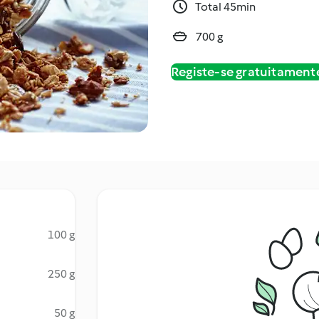
Total 45min
700 g
Registe-se gratuitament
100 g
250 g
50 g