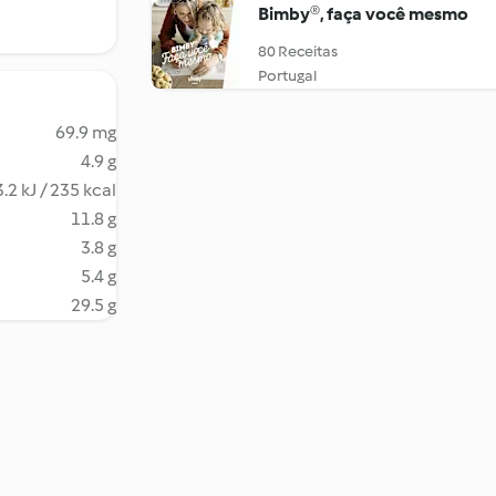
Bimby®, faça você mesmo
80 Receitas
Portugal
69.9 mg
4.9 g
.2 kJ / 235 kcal
11.8 g
3.8 g
5.4 g
29.5 g