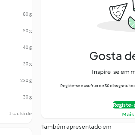
80 g
50 g
40 g
Gosta de
30 g
Inspire-se em m
220 g
Registe-se e usufrua de 30 dias gratui
30 g
Registe-
1 c. chá de
Mais
Também apresentado em