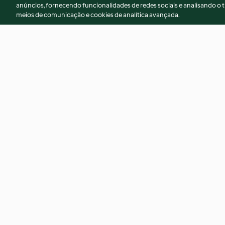
anúncios, fornecendo funcionalidades de redes sociais e analisando o t
meios de comunicação e cookies de analítica avançada.
Focaccia com tâmaras, bacon
Bolo salgado de ba
e queijo de cabra
tâmaras
4.7
(14)
4.9
(12)
© Copyright 2026
Termos de Utilização
Aviso sobre Proteção de D
Declaração de acessibilidade