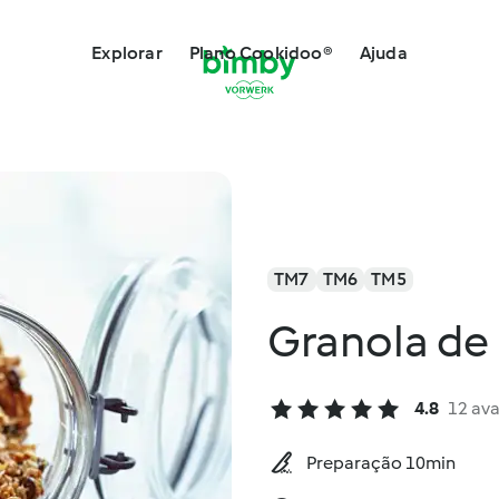
Explorar
Plano Cookidoo®
Ajuda
TM7
TM6
TM5
Granola de
4.8
12 ava
Preparação 10min