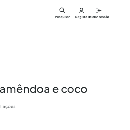
Saltar
para
Pesquisar
Registo
Iniciar sessão
o
conteúdo
principal
 amêndoa e coco
liações