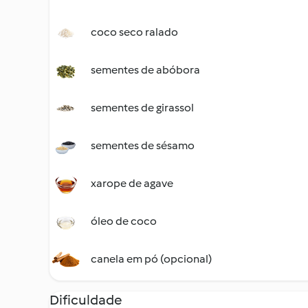
coco seco ralado
sementes de abóbora
sementes de girassol
sementes de sésamo
xarope de agave
óleo de coco
canela em pó (opcional)
Dificuldade