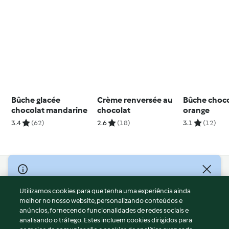
Bûche glacée
Crème renversée au
Bûche choco
chocolat mandarine
chocolat
orange
3.4
(62)
2.6
(18)
3.1
(12)
© Copyright 2026
Utilizamos cookies para que tenha uma experiência ainda
Termos de Utilização
melhor no nosso website, personalizando conteúdos e
Aviso sobre Proteção de Dados
anúncios, fornecendo funcionalidades de redes sociais e
Aviso
analisando o tráfego. Estes incluem cookies dirigidos para