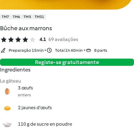
TM7
TM6
TM5
TM31
Bûche aux marrons
4.1
69 avaliações
Preparação 15min
Total 1h 40min
8 parts
Registe-se gratuitamente
Ingredientes
Le gâteau
3 œufs
entiers
2 jaunes d'œufs
110 g de sucre en poudre