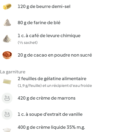
120 g de beurre demi-sel
80 g de farine de blé
1 c. à café de levure chimique
(½ sachet)
20 g de cacao en poudre non sucré
La garniture
2 feuilles de gélatine alimentaire
(1,9 g/feuille) et un récipient d'eau froide
420 g de crème de marrons
1 c. à soupe d'extrait de vanille
400 g de crème liquide 35% m.g.