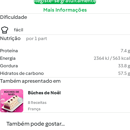
Registe-se gratuitamente
Mais Informações
Dificuldade
fácil
Nutrição
por 1 part
Proteína
7.4 g
Energia
2364 kJ / 563 kcal
Gordura
33.8 g
Hidratos de carbono
57.5 g
Também apresentado em
Bûches de Noël
8 Receitas
França
Também pode gostar...