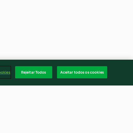
ookies
Rejeitar Todos
Aceitar todos os cookies
low carb
Pudim de pão com frutos do
bosque