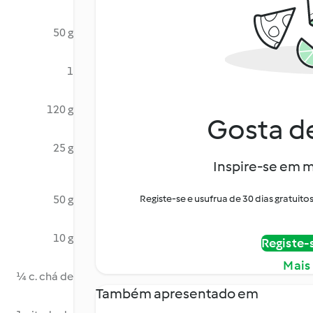
50 g
1
120 g
Gosta de
25 g
Inspire-se em m
50 g
Registe-se e usufrua de 30 dias gratui
10 g
Registe-
Mais
¼ c. chá de
Também apresentado em