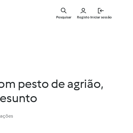
Saltar
para
Pesquisar
Registo
Iniciar sessão
o
conteúdo
principal
om pesto de agrião,
resunto
iações