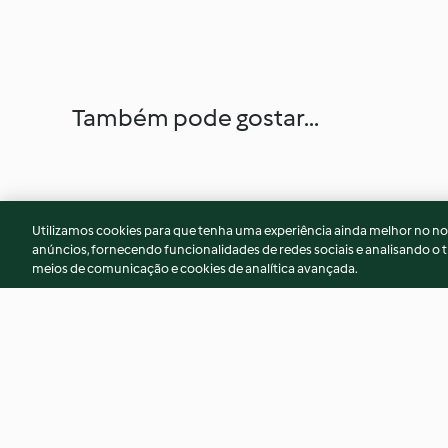
Também pode gostar...
Utilizamos cookies para que tenha uma experiência ainda melhor no n
anúncios, fornecendo funcionalidades de redes sociais e analisando o t
meios de comunicação e cookies de analítica avançada.
Bolachas de grão e manteiga
Gomas boost de be
de amendoim