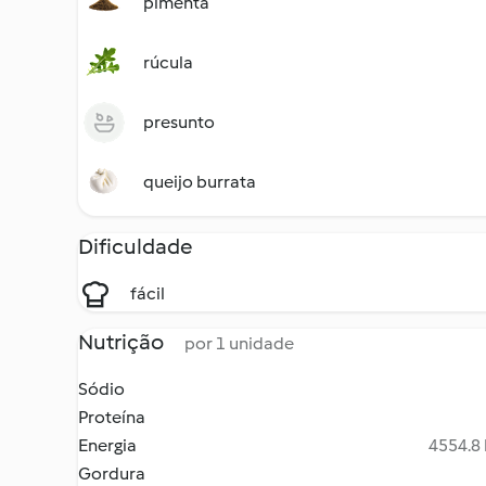
pimenta
rúcula
presunto
queijo burrata
Dificuldade
fácil
Nutrição
por 1 unidade
Sódio
Proteína
Energia
4554.8 
Gordura