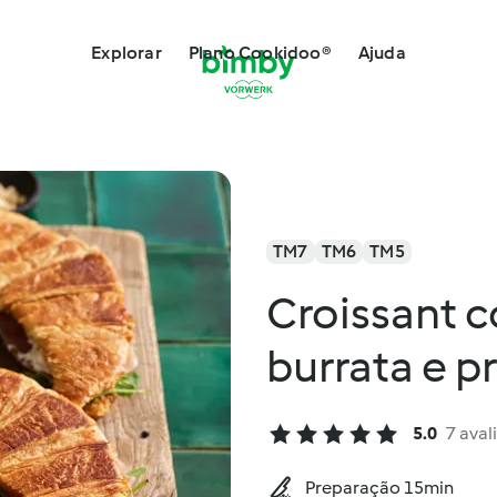
Explorar
Plano Cookidoo®
Ajuda
TM7
TM6
TM5
Croissant c
burrata e p
5.0
7 aval
Preparação 15min