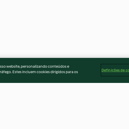
osso website, personalizando conteúdos e
Definições de c
ráfego. Estes incluem cookies dirigidos para os
leza
Mascarpone cremoso com
Pão de pretzel 
maçãs caramelizadas