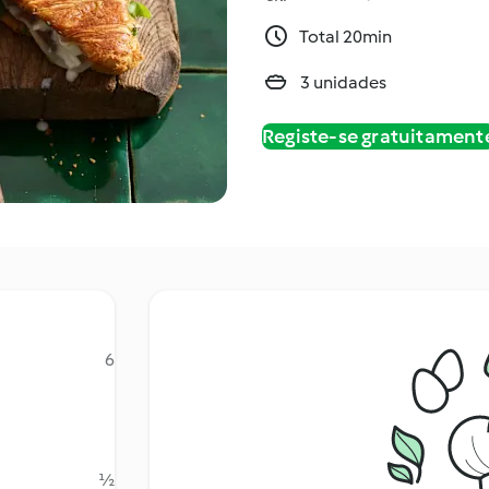
Total 20min
3 unidades
Registe-se gratuitament
6
½