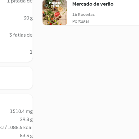
1 pitada de
Mercado de verão
16 Receitas
30 g
Portugal
3 fatias de
1
1510.4 mg
29.8 g
kJ / 1088.6 kcal
83.3 g