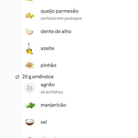
queijo parmesão
cortado em pedaços
dente de alho
azeite
pinhão
25 g amêndoa
agrião
só as folhas
manjericão
sal