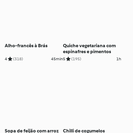
Alho-francês à Brás
Quiche vegetariana com
espinafres e pimentos
4
(318)
45min
5
(195)
1h
Sopa de feijão com arroz
Chilli de cogumelos