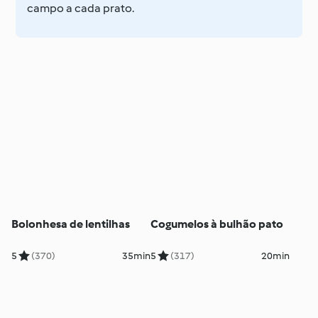
campo a cada prato.
Bolonhesa de lentilhas
Cogumelos à bulhão pato
5
(370)
35min
5
(317)
20min