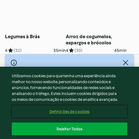
Legumes à Brás
Arroz de cogumelos,
espargos e brócolos
4
(32)
35min
4
(30)
45min
© Copyright 2026
Utilizamos cookies para que tenha uma experiência ainda
Termos de Utilização
melhor no nosso website, personalizando conteúdos e
Aviso sobre Proteção de Dados
anúncios, fornecendo funcionalidades de redes sociais e
Aviso
analisando o tráfego. Estes incluem cookies dirigidos para
os meios de comunicação e cookies de analítica avançada.
Apoio legal
Cookies
Definições de cookies
Conteúdo do relatório
Rescisão do contrato
Rejeitar Todos
Declaração de acessibilidade