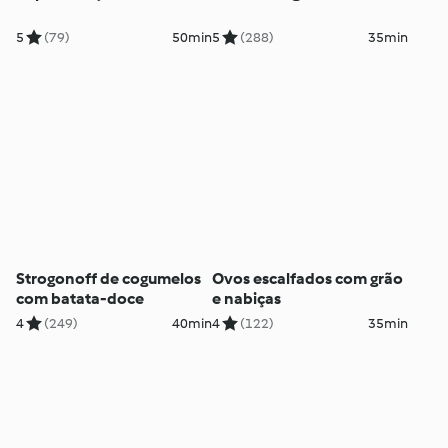
5
(79)
50min
5
(288)
35min
Strogonoff de cogumelos
Ovos escalfados com grão
com batata-doce
e nabiças
4
(249)
40min
4
(122)
35min