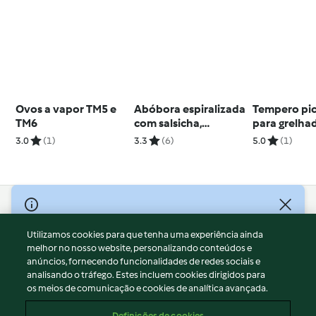
Ovos a vapor TM5 e
Abóbora espiralizada
Tempero pi
TM6
com salsicha,
para grelha
gorgonzola e noz -
3.0
(1)
3.3
(6)
5.0
(1)
TM5
© Copyright 2026
Utilizamos cookies para que tenha uma experiência ainda
Termos de Utilização
melhor no nosso website, personalizando conteúdos e
Aviso sobre Proteção de Dados
anúncios, fornecendo funcionalidades de redes sociais e
Aviso
analisando o tráfego. Estes incluem cookies dirigidos para
os meios de comunicação e cookies de analítica avançada.
Apoio legal
Cookies
Definições de cookies