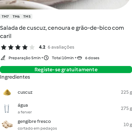
TM7
TM6
TM5
Salada de cuscuz, cenoura e grão‑de‑bico com
caril
4.2
6 avaliações
Preparação 5min
Total 10min
6 doses
Registe-se gratuitamente
Ingredientes
cuscuz
225 g
água
275 g
a ferver
gengibre fresco
10 g
cortado em pedaços