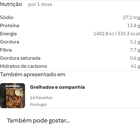
Nutrição
por 1 dose
Sódio
27.2 mg
Proteína
13.8 g
Energia
1402.8 kJ / 335.3 kcal
Gordura
5.1 g
Fibra
7.7 g
Gordura saturada
0.6 g
Hidratos de carbono
61 g
Também apresentado em
Grelhados e companhia
14 Receitas
Portugal
Também pode gostar...