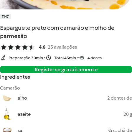
TM7
Esparguete preto com camarão e molho de
parmesão
4.6
25 avaliações
Preparação 30min
Total 45min
4 doses
Registe-se gratuitamente
Ingredientes
Camarão
alho
2 dentes de
azeite
20 g
sal
¼ c. chá de