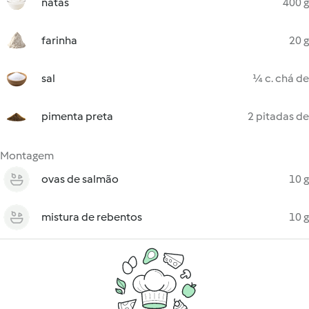
natas
400 g
farinha
20 g
sal
¼ c. chá de
pimenta preta
2 pitadas de
Montagem
ovas de salmão
10 g
mistura de rebentos
10 g