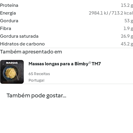
Proteína
15.2 g
Energia
2984.1 kJ / 713.2 kcal
Gordura
53 g
Fibra
1.9 g
Gordura saturada
26.9 g
Hidratos de carbono
45.2 g
Também apresentado em
Massas longas para a Bimby® TM7
65 Receitas
Portugal
Também pode gostar...