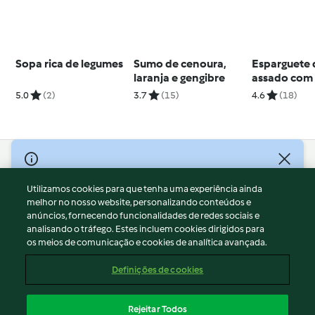
Sopa rica de legumes
Sumo de cenoura,
Esparguete 
laranja e gengibre
assado com 
de cogumel
5.0
(2)
3.7
(15)
4.6
(18)
© Copyright 2026
Utilizamos cookies para que tenha uma experiência ainda
Termos de Utilização
melhor no nosso website, personalizando conteúdos e
Aviso sobre Proteção de Dados
anúncios, fornecendo funcionalidades de redes sociais e
Aviso
analisando o tráfego. Estes incluem cookies dirigidos para
os meios de comunicação e cookies de analítica avançada.
Apoio legal
Cookies
Definições de cookies
Conteúdo do relatório
Rescisão do contrato
Rejeitar Todos