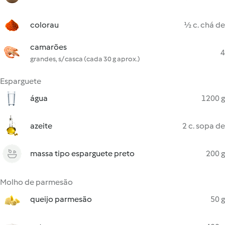
colorau
½ c. chá de
camarões
4
grandes, s/ casca (cada 30 g aprox.)
Esparguete
água
1200 g
azeite
2 c. sopa de
massa tipo esparguete preto
200 g
Molho de parmesão
queijo parmesão
50 g