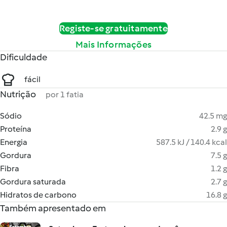
Registe-se gratuitamente
Mais Informações
Dificuldade
fácil
Nutrição
por 1 fatia
Sódio
42.5 mg
Proteína
2.9 g
Energia
587.5 kJ / 140.4 kcal
Gordura
7.5 g
Fibra
1.2 g
Gordura saturada
2.7 g
Hidratos de carbono
16.8 g
Também apresentado em