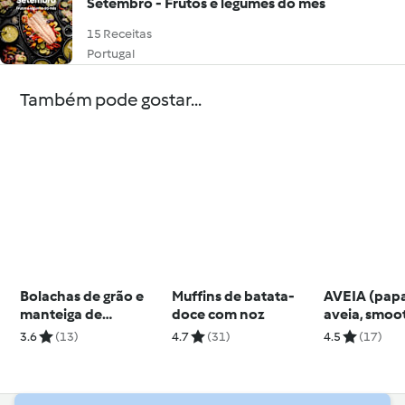
Setembro - Frutos e legumes do mês
15 Receitas
Portugal
Também pode gostar...
Bolachas de grão e
Muffins de batata-
AVEIA (pap
manteiga de
doce com noz
aveia, smoo
amendoim
cenoura e la
3.6
(13)
4.7
(31)
4.5
(17)
muffins de 
e aveia)