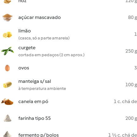
noz
120 g
açúcar mascavado
80 g
limão
1
(casca, só a parte amarela)
curgete
250 g
cortada em pedaços (2 cm aprox.)
ovos
3
manteiga s/ sal
100 g
à temperatura ambiente
canela em pó
1 c. chá de
farinha tipo 55
200 g
fermento p/ bolos
1 ½ c. chá de