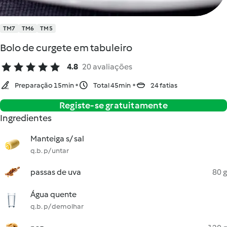
TM7
TM6
TM5
Bolo de curgete em tabuleiro
4.8
20 avaliações
Preparação 15min
Total 45min
24 fatias
Registe-se gratuitamente
Ingredientes
Manteiga s/ sal
q.b. p/ untar
passas de uva
80 g
Água quente
q.b. p/ demolhar