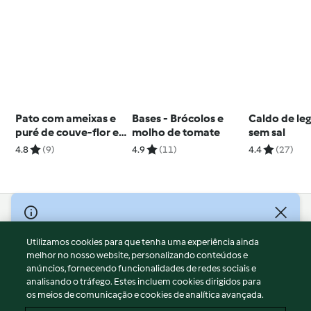
Pato com ameixas e
Bases - Brócolos e
Caldo de le
puré de couve-flor e
molho de tomate
sem sal
batata
4.8
(9)
4.9
(11)
4.4
(27)
© Copyright 2026
Utilizamos cookies para que tenha uma experiência ainda
Termos de Utilização
melhor no nosso website, personalizando conteúdos e
Aviso sobre Proteção de Dados
anúncios, fornecendo funcionalidades de redes sociais e
Aviso
analisando o tráfego. Estes incluem cookies dirigidos para
os meios de comunicação e cookies de analítica avançada.
Apoio legal