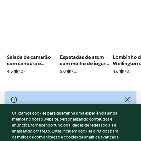
Salada de camarão
Espetadas de atum
Lombinho d
com cenoura e
com molho de iogurte
Wellington 
pepino espiralizados
e salada fria de
de ervilhas
4.5
(2)
5.0
(1)
4.6
(8)
funcho
de champa
© Copyright 2026
Utilizamos cookies para que tenha uma experiência ainda
Termos de Utilização
melhor no nosso website, personalizando conteúdos e
Aviso sobre Proteção de Dados
anúncios, fornecendo funcionalidades de redes sociais e
Aviso
analisando o tráfego. Estes incluem cookies dirigidos para
os meios de comunicação e cookies de analítica avançada.
Apoio legal