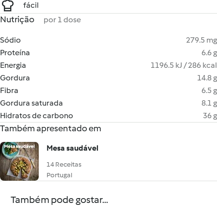
fácil
Nutrição
por 1 dose
Sódio
279.5 mg
Proteína
6.6 g
Energia
1196.5 kJ / 286 kcal
Gordura
14.8 g
Fibra
6.5 g
Gordura saturada
8.1 g
Hidratos de carbono
36 g
Também apresentado em
Mesa saudável
14 Receitas
Portugal
Também pode gostar...