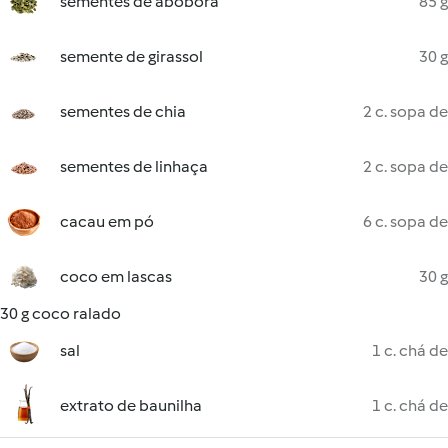
sementes de abóbora
85 g
semente de girassol
30 g
sementes de chia
2 c. sopa de
sementes de linhaça
2 c. sopa de
cacau em pó
6 c. sopa de
coco em lascas
30 g
30 g coco ralado
sal
1 c. chá de
extrato de baunilha
1 c. chá de