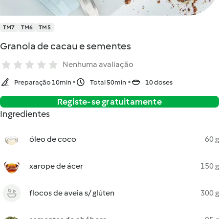
TM7
TM6
TM5
Granola de cacau e sementes
Nenhuma avaliação
Preparação 10min
Total 50min
10 doses
Registe-se gratuitamente
Ingredientes
óleo de coco
60 g
xarope de ácer
150 g
flocos de aveia s/ glúten
300 g