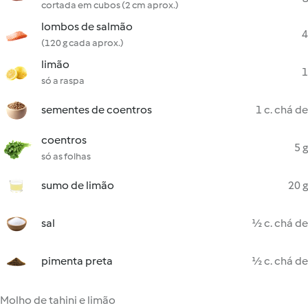
cortada em cubos (2 cm aprox.)
lombos de salmão
4
(120 g cada aprox.)
limão
1
só a raspa
sementes de coentros
1 c. chá de
coentros
5 g
só as folhas
sumo de limão
20 g
sal
½ c. chá de
pimenta preta
½ c. chá de
Molho de tahini e limão