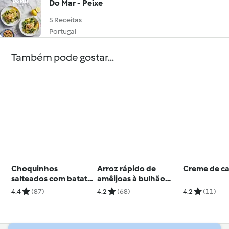
Do Mar - Peixe
5 Receitas
Portugal
Também pode gostar...
Choquinhos
Arroz rápido de
Creme de c
salteados com batata
amêijoas à bulhão
a murro
pato
4.4
(87)
4.2
(68)
4.2
(11)