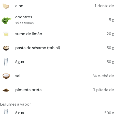
alho
1 dente de
coentros
5 g
só as folhas
sumo de limão
20 g
pasta de sésamo (tahini)
50 g
água
50 g
sal
¼ c. chá de
pimenta preta
1 pitada de
Legumes a vapor
água
500 g