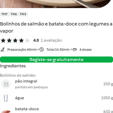
TM7
TM6
TM5
Bolinhos de salmão e batata-doce com legumes a
vapor
4.0
1 avaliação
Preparação 40min
Total 1h 30min
4 doses
Registe-se gratuitamente
Ingredientes
Bolinhos de salmão
pão integral
200 g
partido em pedaços
água
1000 g
batata-doce
650 g