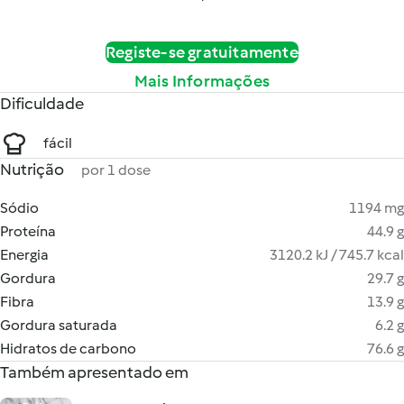
Registe-se gratuitamente
Mais Informações
Dificuldade
fácil
Nutrição
por 1 dose
Sódio
1194 mg
Proteína
44.9 g
Energia
3120.2 kJ / 745.7 kcal
Gordura
29.7 g
Fibra
13.9 g
Gordura saturada
6.2 g
Hidratos de carbono
76.6 g
Também apresentado em