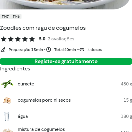
TM7
TM6
Zoodles com ragu de cogumelos
5.0
2 avaliações
Preparação 15min
Total 40min
4 doses
Registe-se gratuitamente
Ingredientes
curgete
450 g
cogumelos porcini secos
15 g
água
180 g
mistura de cogumelos