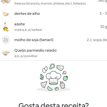
560 g
frescos (brancos, marron, shitake, etc.), fatiados
dentes de alho
3 - 5
azeite
30 g
mais q.b. p/ saltear
molho de soja (tamari)
2 c. sopa de
Queijo parmesão ralado
q.b. p/ polvilhar
Gosta desta receita?