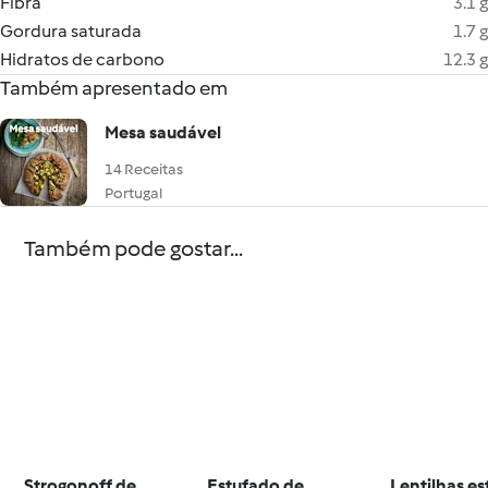
Fibra
3.1 g
Gordura saturada
1.7 g
Hidratos de carbono
12.3 g
Também apresentado em
Mesa saudável
14 Receitas
Portugal
Também pode gostar...
Strogonoff de
Estufado de
Lentilhas e