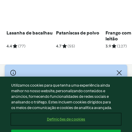
Lasanha de bacalhau
Pataniscas de polvo
Frango com
leitão
4.4
(77)
4.7
(55)
3.9
(127)
© Copyright 2026
Utilizamos cookies para que tenha uma experiência ainda
Termos de Utilização
melhor no nosso website, personalizando conteúdos e
Aviso sobre Proteção de Dados
anúncios, fornecendo funcionalidades de redes sociais e
Aviso
analisando o tráfego. Estes incluem cookies dirigidos para
os meios de comunicação e cookies de analítica avançada.
Apoio legal
Cookies
Definições de cookies
Conteúdo do relatório