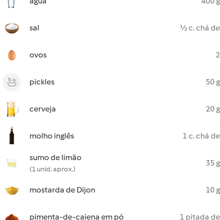
água
400 g
sal
½ c. chá de
ovos
2
pickles
50 g
cerveja
20 g
molho inglês
1 c. chá de
sumo de limão
35 g
(1 unid. aprox.)
mostarda de Dijon
10 g
pimenta-de-caiena em pó
1 pitada de