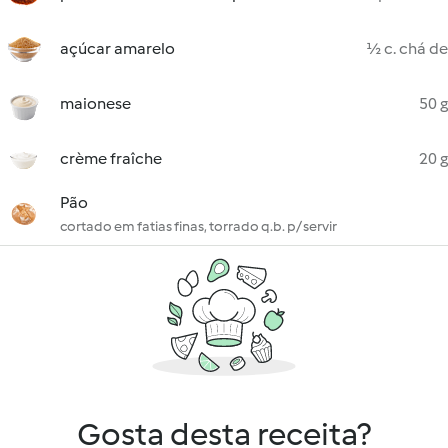
açúcar amarelo
½ c. chá de
maionese
50 g
crème fraîche
20 g
Pão
cortado em fatias finas, torrado q.b. p/ servir
Gosta desta receita?