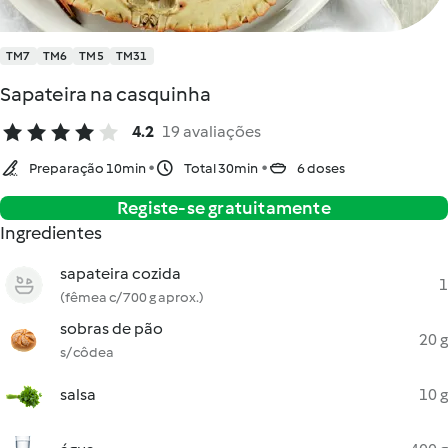
TM7
TM6
TM5
TM31
Sapateira na casquinha
4.2
19 avaliações
Preparação 10min
Total 30min
6 doses
Registe-se gratuitamente
Ingredientes
sapateira cozida
1
(fêmea c/ 700 g aprox.)
sobras de pão
20 g
s/ côdea
salsa
10 g