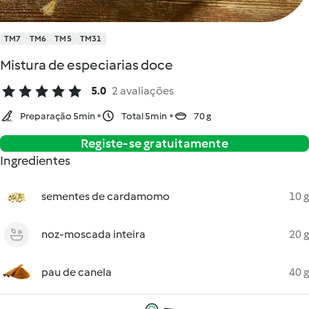
TM7
TM6
TM5
TM31
Mistura de especiarias doce
5.0
2 avaliações
Preparação 5min
Total 5min
70 g
Registe-se gratuitamente
Ingredientes
sementes de cardamomo
10 g
noz-moscada inteira
20 g
pau de canela
40 g