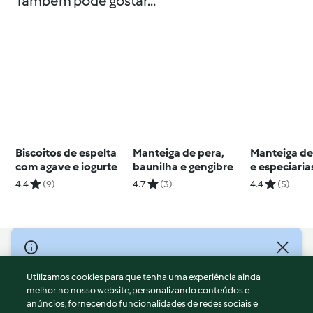
Também pode gostar...
Biscoitos de espelta
Manteiga de pera,
Manteiga d
com agave e iogurte
baunilha e gengibre
e especiaria
4.4
(9)
4.7
(3)
4.4
(5)
© Copyright 2026
Utilizamos cookies para que tenha uma experiência ainda
Termos de Utilização
melhor no nosso website, personalizando conteúdos e
Aviso sobre Proteção de Dados
anúncios, fornecendo funcionalidades de redes sociais e