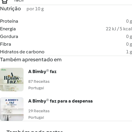
Nutrição
por 10 g
Proteína
0 g
Energia
22 kJ / 5 kcal
Gordura
0 g
Fibra
0 g
Hidratos de carbono
1 g
Também apresentado em
A Bimby® faz
87 Receitas
Portugal
A Bimby® faz para a despensa
29 Receitas
Portugal