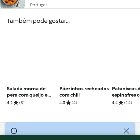
Portugal
Também pode gostar...
Salada morna de
Pãezinhos recheados
Pataniscas 
pera com queijo e
com chili
espinafres 
bacon
4.2
(5)
4.3
(4)
4.4
(14)
© Copyright 2026