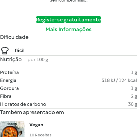
Sem compromisso.
Registe-se gratuitamente
Mais Informações
Dificuldade
fácil
Nutrição
por 100 g
Proteína
1 g
Energia
518 kJ / 124 kcal
Gordura
1 g
Fibra
2 g
Hidratos de carbono
30 g
Também apresentado em
Vegan
10 Receitas