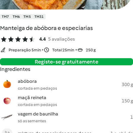
TM7
TM6
TM5
TM31
Manteiga de abóbora e especiarias
4.4
5 avaliações
Preparação 5min
Total 25min
250 g
Registe-se gratuitamente
Ingredientes
abóbora
300 g
cortada em pedaços
maçã reineta
150 g
cortada em pedaços
vagem de baunilha
1
só as sementes