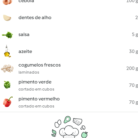
cebola
100 g
dentes de alho
2
salsa
5 g
azeite
30 g
cogumelos frescos
200 g
laminados
pimento verde
70 g
cortado em cubos
pimento vermelho
70 g
cortado em cubos