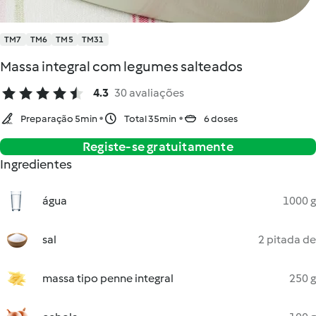
TM7
TM6
TM5
TM31
Massa integral com legumes salteados
4.3
30 avaliações
Preparação 5min
Total 35min
6 doses
Registe-se gratuitamente
Ingredientes
água
1000 g
sal
2 pitada de
massa tipo penne integral
250 g