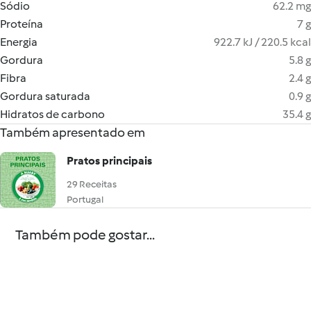
Sódio
62.2 mg
Proteína
7 g
Energia
922.7 kJ / 220.5 kcal
Gordura
5.8 g
Fibra
2.4 g
Gordura saturada
0.9 g
Hidratos de carbono
35.4 g
Também apresentado em
Pratos principais
29 Receitas
Portugal
Também pode gostar...