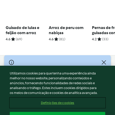
Guisado de lulas e
Arroz de peru com
Pernas de f
feijão com arroz
nabiças
guisadas co
4.6
(69)
4.6
(81)
4.2
(33)
© Copyright 2026
Utilizamos cookies para que tenha uma experiência ainda
Termos de Utilização
melhor no nosso website, personalizando conteúdos e
Aviso sobre Proteção de Dados
anúncios, fornecendo funcionalidades de redes sociais e
Aviso
analisando o tráfego. Estes incluem cookies dirigidos para
os meios de comunicação e cookies de analítica avançada.
Apoio legal
Cookies
Definições de cookies
Conteúdo do relatório
Rescisão do contrato