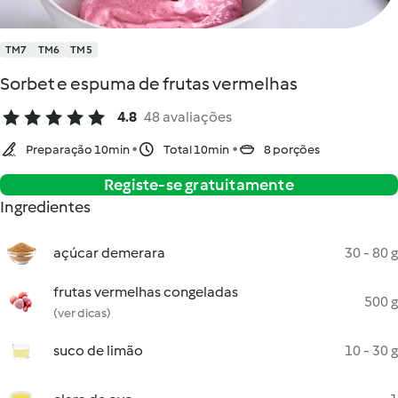
TM7
TM6
TM5
Sorbet e espuma de frutas vermelhas
4.8
48 avaliações
Preparação 10min
Total 10min
8 porções
Registe-se gratuitamente
Ingredientes
açúcar demerara
30 - 80 g
frutas vermelhas congeladas
500 g
(ver dicas)
suco de limão
10 - 30 g