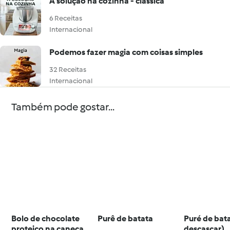
A solução na cozinha - clássica
6 Receitas
Internacional
Podemos fazer magia com coisas simples
32 Receitas
Internacional
Também pode gostar...
Bolo de chocolate
Purê de batata
Puré de bat
proteico na caneca
descascar)