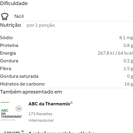
Dificuldade
fácil
Nutrição
por 1 porção
Sódio
8.1 mg
Proteína
0.8 g
Energia
267.8 kJ / 64 kcal
Gordura
0.2 g
Fibra
1.5 g
Gordura saturada
0 g
Hidratos de carbono
16 g
Também apresentado em
ABC da Thermomix®
173 Receitas
Internacional