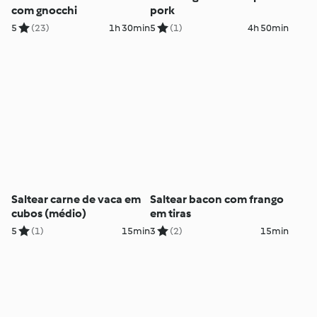
com gnocchi
pork
5
(23)
1h 30min
5
(1)
4h 50min
Saltear carne de vaca em
Saltear bacon com frango
cubos (médio)
em tiras
5
(1)
15min
3
(2)
15min