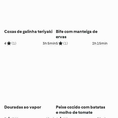
Coxas de galinha teriyaki
Bife com manteiga de
ervas
4
(1)
3h 5min
5
(1)
2h 15min
Douradas ao vapor
Peixe cozido com batatas
e molho de tomate