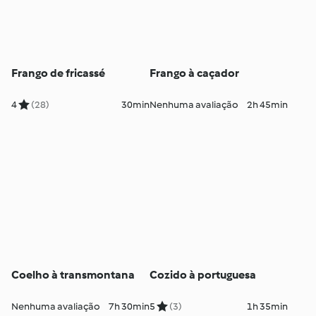
Frango de fricassé
Frango à caçador
4
(28)
30min
Nenhuma avaliação
2h 45min
Coelho à transmontana
Cozido à portuguesa
Nenhuma avaliação
7h 30min
5
(3)
1h 35min