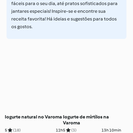
fáceis para o seu dia, até pratos sofisticados para
jantares especiais! Inspire-se e encontre sua
receita favorita! Há ideias e sugestões para todos
os gostos.
Iogurte natural no Varoma
Iogurte de mirtilos na
Varoma
5
(18)
12h
5
(3)
13h 10min