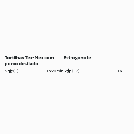
Tortilhas Tex-Mex com
Estrogonofe
porco desfiado
5
(1)
1h 20min
5
(52)
1h