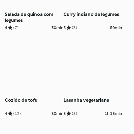
Salada de quinoa com
Curry indiano de legumes
legumes
4
(7)
30min
5
(3)
50min
Cozido de tofu
Lasanha vegetariana
4
(12)
30min
5
(8)
1h 15min