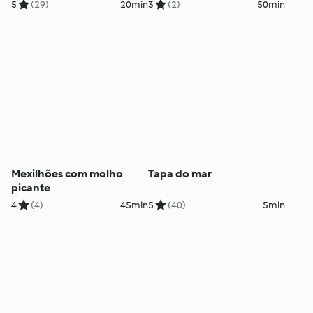
5
(29)
20min
3
(2)
50min
Mexilhões com molho
Tapa do mar
picante
4
(4)
45min
5
(40)
5min