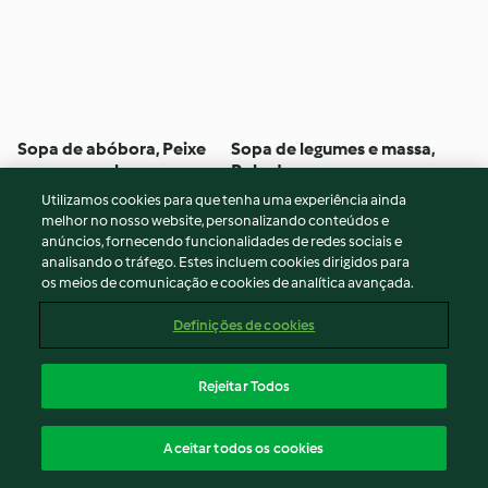
Sopa de abóbora, Peixe
Sopa de legumes e massa,
com arroz e legumes,
Rolo de porco com
Crumble de pera e maçã
legumes, Pudins, Muffins
5
(10)
1h
Nenhuma avaliação
1h 40min
Utilizamos cookies para que tenha uma experiência ainda
melhor no nosso website, personalizando conteúdos e
anúncios, fornecendo funcionalidades de redes sociais e
analisando o tráfego. Estes incluem cookies dirigidos para
os meios de comunicação e cookies de analítica avançada.
Definições de cookies
Rejeitar Todos
Aceitar todos os cookies
Cuscuz com frango,
Bacalhau com espinafres e
cordeiro e salsichas
cenoura e Creme de