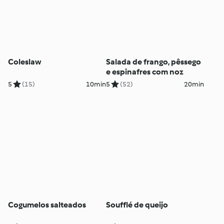
Coleslaw
Salada de frango, pêssego
e espinafres com noz
5
(15)
10min
5
(52)
20min
Cogumelos salteados
Soufflé de queijo