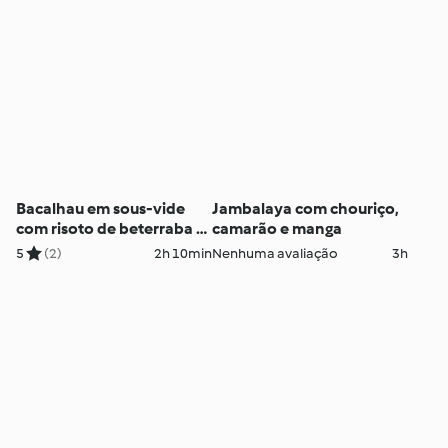
Bacalhau em sous-vide
Jambalaya com chouriço,
com risoto de beterraba e
camarão e manga
limão
5
(2)
2h 10min
Nenhuma avaliação
3h