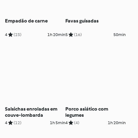
Empadão de carne
Favas guisadas
4
(23)
1h 20min
5
(16)
50min
Salsichas enroladas em
Porco asiático com
couve-lombarda
legumes
4
(12)
1h 5min
4
(4)
1h 20min