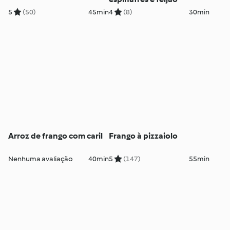
5
(50)
45min
4
(8)
30min
Arroz de frango com caril
Frango à pizzaiolo
Nenhuma avaliação
40min
5
(147)
55min