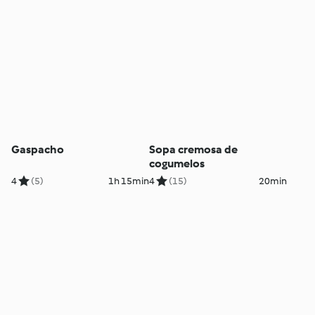
Gaspacho
Sopa cremosa de
cogumelos
4
(5)
1h 15min
4
(15)
20min