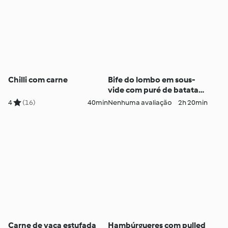
Chilli com carne
Bife do lombo em sous-
vide com puré de batata-
doce
4
(16)
40min
Nenhuma avaliação
2h 20min
Carne de vaca estufada
Hambúrgueres com pulled