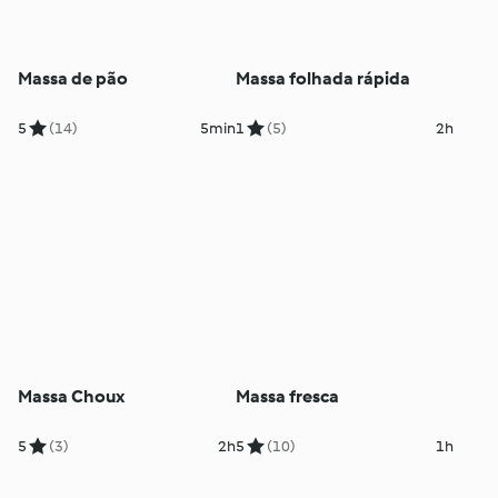
Massa de pão
Massa folhada rápida
5
(14)
5min
1
(5)
2h
Massa Choux
Massa fresca
5
(3)
2h
5
(10)
1h