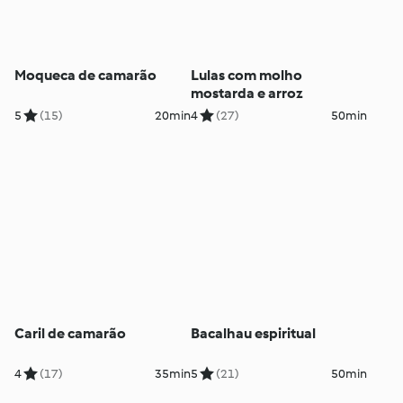
Moqueca de camarão
Lulas com molho
mostarda e arroz
5
(15)
20min
4
(27)
50min
Caril de camarão
Bacalhau espiritual
4
(17)
35min
5
(21)
50min