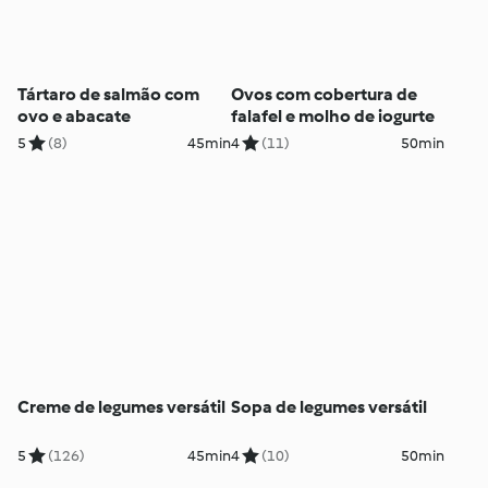
Tártaro de salmão com
Ovos com cobertura de
ovo e abacate
falafel e molho de iogurte
5
(8)
45min
4
(11)
50min
Creme de legumes versátil
Sopa de legumes versátil
5
(126)
45min
4
(10)
50min