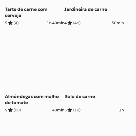
Tarte de carne com
Jardineira de carne
cerveja
5
(4)
1h 40min
4
(46)
50min
Almôndegas com molho
Rolo de carne
de tomate
5
(60)
40min
5
(18)
1h