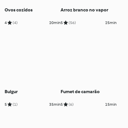
Ovos cozidos
Arroz branco no vapor
4
(4)
20min
5
(56)
25min
Bulgur
Fumet de camarão
5
(1)
35min
5
(6)
15min