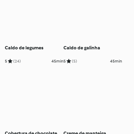
Caldo de legumes
Caldo de galinha
5
(24)
45min
5
(5)
45min
Cobertura de chocolate
Creme de manteiga