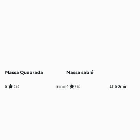
Massa Quebrada
Massa sablé
5
(3)
5min
4
(5)
1h 50min