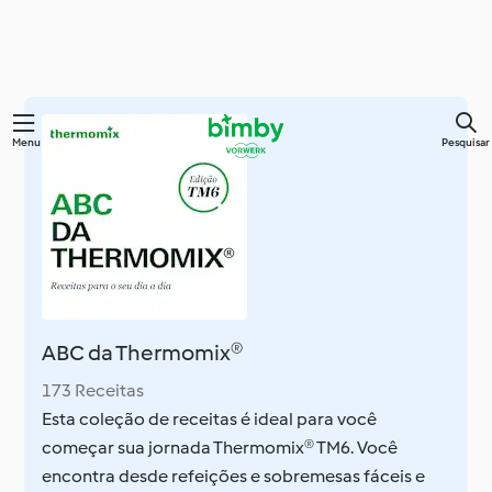
Saltar
Menu
Pesquisar
para
o
conteúdo
principal
ABC da Thermomix®
173 Receitas
Esta coleção de receitas é ideal para você
começar sua jornada Thermomix® TM6. Você
encontra desde refeições e sobremesas fáceis e