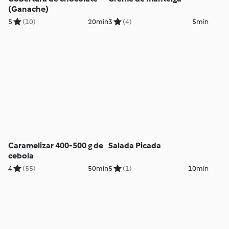
(Ganache)
5
(10)
20min
3
(4)
5min
Caramelizar 400-500 g de
Salada Picada
cebola
4
(55)
50min
5
(1)
10min