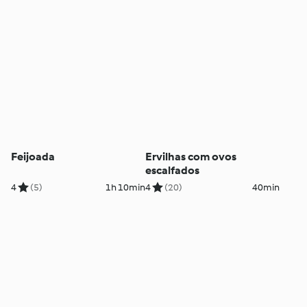
Feijoada
Ervilhas com ovos
escalfados
4
(5)
1h 10min
4
(20)
40min