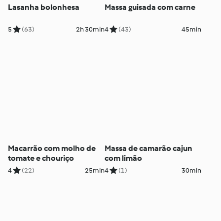
Lasanha bolonhesa
Massa guisada com carne
5
(63)
2h 30min
4
(43)
45min
Macarrão com molho de
Massa de camarão cajun
tomate e chouriço
com limão
4
(22)
25min
4
(1)
30min