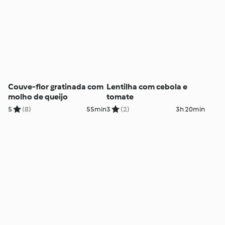
Couve-flor gratinada com
Lentilha com cebola e
molho de queijo
tomate
5
(8)
55min
3
(2)
3h 20min