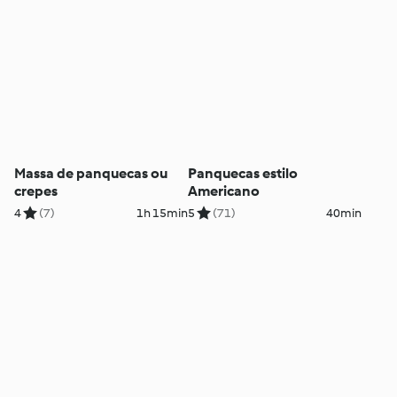
Massa de panquecas ou
Panquecas estilo
crepes
Americano
4
(7)
1h 15min
5
(71)
40min