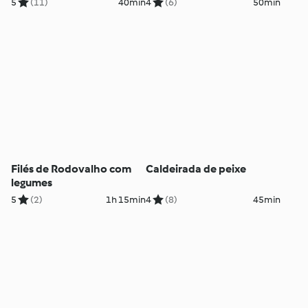
5
(11)
40min
4
(6)
50min
Filés de Rodovalho com
Caldeirada de peixe
legumes
5
(2)
1h 15min
4
(8)
45min