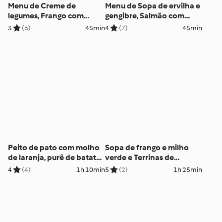
Menu de Creme de
Menu de Sopa de ervilha e
legumes, Frango com
gengibre, Salmão com
molho de mostarda e
limão siciliano, brócolis e
3
(6)
45min
4
(7)
45min
Legumes a vapor
batatas
Peito de pato com molho
Sopa de frango e milho
de laranja, purê de batata
verde e Terrinas de
e vagens
brócolis
4
(4)
1h 10min
5
(2)
1h 25min