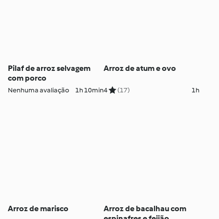
Pilaf de arroz selvagem
Arroz de atum e ovo
com porco
Nenhuma avaliação
1h 10min
4
(17)
1h
Arroz de marisco
Arroz de bacalhau com
espinafres e feijão