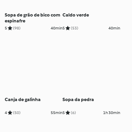
Sopa de grão de bico com
Caldo verde
espinafre
5
(98)
40min
5
(53)
40min
Canja de galinha
Sopa da pedra
4
(50)
55min
5
(6)
1h 30min