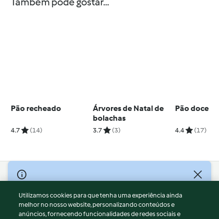
Também pode gostar...
Pão recheado
Árvores de Natal de
Pão doce
bolachas
4.7
(14)
3.7
(3)
4.4
(17)
© Copyright 2026
Utilizamos cookies para que tenha uma experiência ainda
Termos de Utilização
melhor no nosso website, personalizando conteúdos e
Aviso sobre Proteção de Dados
anúncios, fornecendo funcionalidades de redes sociais e