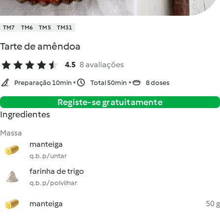
TM7
TM6
TM5
TM31
Tarte de amêndoa
4.5
8 avaliações
Preparação 10min
Total 50min
8 doses
Registe-se gratuitamente
Ingredientes
Massa
manteiga
q.b. p/ untar
farinha de trigo
q.b. p/ polvilhar
manteiga
50 g