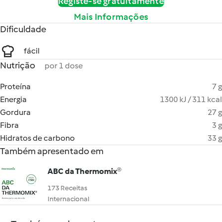
Registe-se gratuitamente
Mais Informações
Dificuldade
fácil
Nutrição
por 1 dose
Proteína
7 g
Energia
1300 kJ / 311 kcal
Gordura
27 g
Fibra
3 g
Hidratos de carbono
33 g
Também apresentado em
ABC da Thermomix®
173 Receitas
Internacional