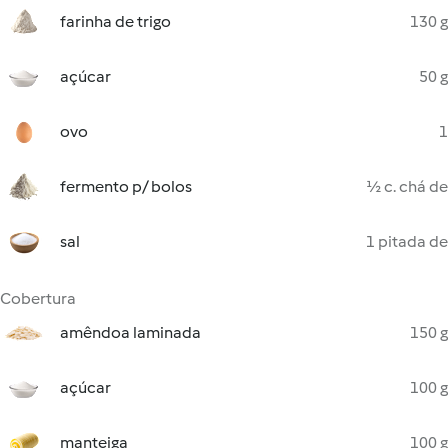
farinha de trigo
130 g
açúcar
50 g
ovo
1
fermento p/ bolos
½ c. chá de
sal
1 pitada de
Cobertura
amêndoa laminada
150 g
açúcar
100 g
manteiga
100 g