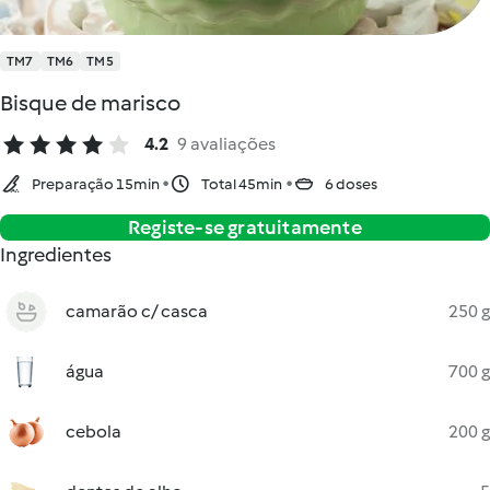
TM7
TM6
TM5
Bisque de marisco
4.2
9 avaliações
Preparação 15min
Total 45min
6 doses
Registe-se gratuitamente
Ingredientes
camarão c/ casca
250 g
água
700 g
cebola
200 g