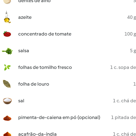
dentes de alho
5
azeite
40 g
concentrado de tomate
100 g
salsa
5 g
folhas de tomilho fresco
1 c. sopa de
folha de louro
1
sal
1 c. chá de
pimenta-de-caiena em pó (opcional)
1 pitada de
açafrão-da-índia
1 c. chá de