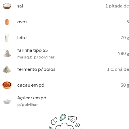
sal
1 pitada de
ovos
5
leite
70 g
farinha tipo 55
280 g
mais q.b. p/ polvilhar
fermento p/ bolos
1 c. chá de
cacau em pó
30 g
Açúcar em pó
p/ polvilhar