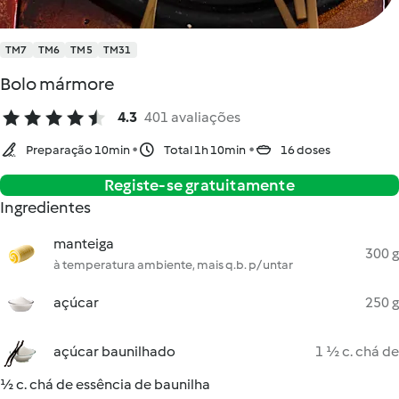
TM7
TM6
TM5
TM31
Bolo mármore
4.3
401 avaliações
Preparação 10min
Total 1h 10min
16 doses
Registe-se gratuitamente
Ingredientes
manteiga
300 g
à temperatura ambiente, mais q.b. p/ untar
açúcar
250 g
açúcar baunilhado
1 ½ c. chá de
½ c. chá de essência de baunilha