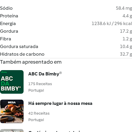
Sódio
58.4 mg
Proteína
4.4 g
Energia
1238.6 kJ / 296 kcal
Gordura
17.2 g
Fibra
1.2 g
Gordura saturada
10.4 g
Hidratos de carbono
32.7 g
Também apresentado em
ABC Da Bimby®
175 Receitas
Portugal
Há sempre lugar à nossa mesa
42 Receitas
Portugal