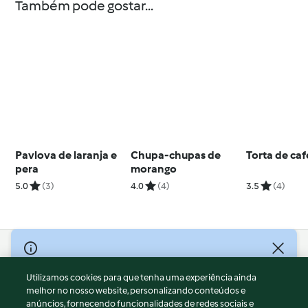
Também pode gostar...
Pavlova de laranja e
Chupa-chupas de
Torta de caf
pera
morango
5.0
(3)
4.0
(4)
3.5
(4)
© Copyright 2026
Utilizamos cookies para que tenha uma experiência ainda
Termos de Utilização
melhor no nosso website, personalizando conteúdos e
Aviso sobre Proteção de Dados
anúncios, fornecendo funcionalidades de redes sociais e