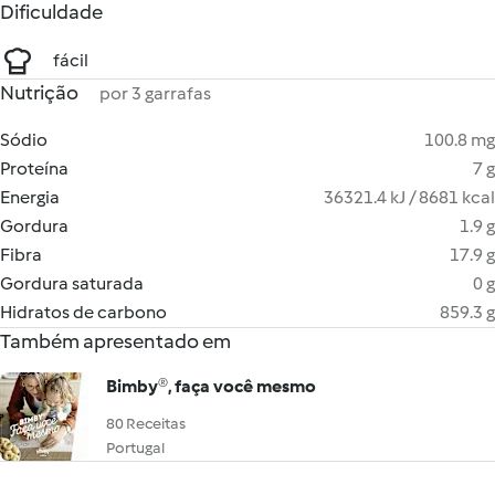
Dificuldade
fácil
Nutrição
por 3 garrafas
Sódio
100.8 mg
Proteína
7 g
Energia
36321.4 kJ / 8681 kcal
Gordura
1.9 g
Fibra
17.9 g
Gordura saturada
0 g
Hidratos de carbono
859.3 g
Também apresentado em
Bimby®, faça você mesmo
80 Receitas
Portugal