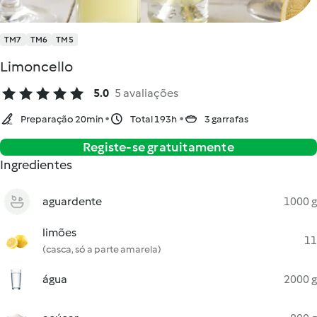
TM7
TM6
TM5
Limoncello
5.0
5 avaliações
Preparação 20min
Total 193h
3 garrafas
Registe-se gratuitamente
Ingredientes
aguardente
1000 g
limões
11
(casca, só a parte amarela)
água
2000 g