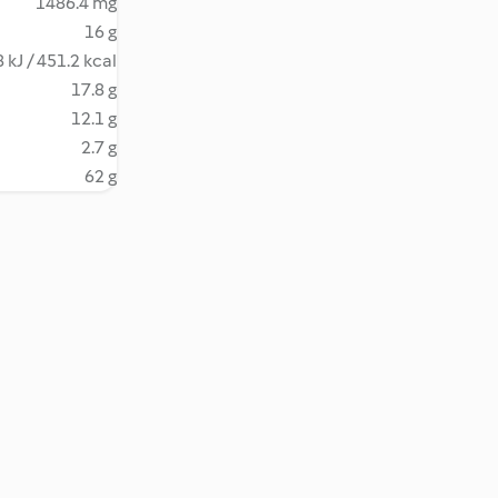
1486.4 mg
16 g
 kJ / 451.2 kcal
17.8 g
12.1 g
2.7 g
62 g