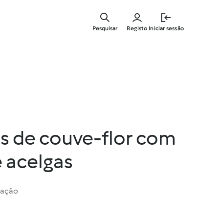
Saltar
para
Pesquisar
Registo
Iniciar sessão
o
conteúdo
principal
 de couve-flor com
 acelgas
iação