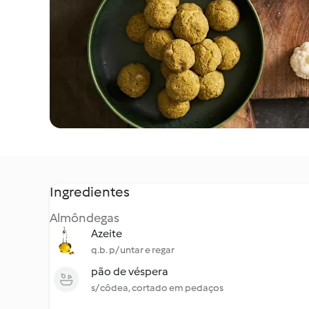
Ingredientes
Almôndegas
Azeite
q.b. p/ untar e regar
pão de véspera
s/ côdea, cortado em pedaços