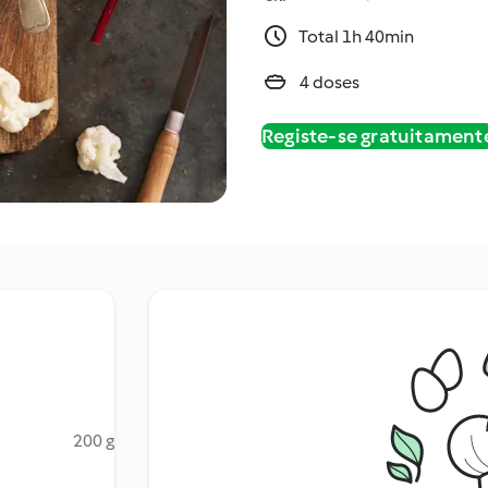
Total 1h 40min
4 doses
Registe-se gratuitament
200 g