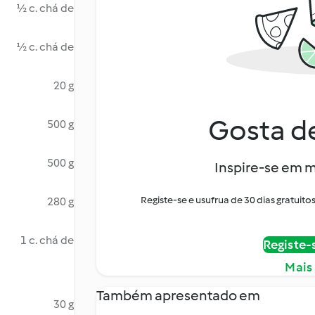
½ c. chá de
½ c. chá de
20 g
Gosta de
500 g
500 g
Inspire-se em m
Registe-se e usufrua de 30 dias gratui
280 g
1 c. chá de
Registe-
Mais
Também apresentado em
30 g