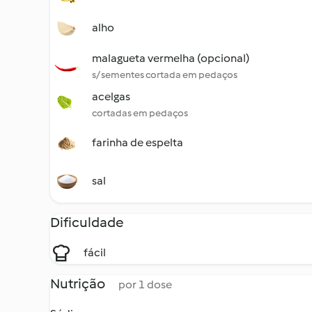
alho
malagueta vermelha (opcional)
s/ sementes cortada em pedaços
acelgas
cortadas em pedaços
farinha de espelta
sal
Dificuldade
fácil
Nutrição
por 1 dose