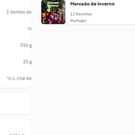
Mercado de inverno
2 dentes de
12 Receitas
Portugal
½
550 g
25 g
½ c. chá de