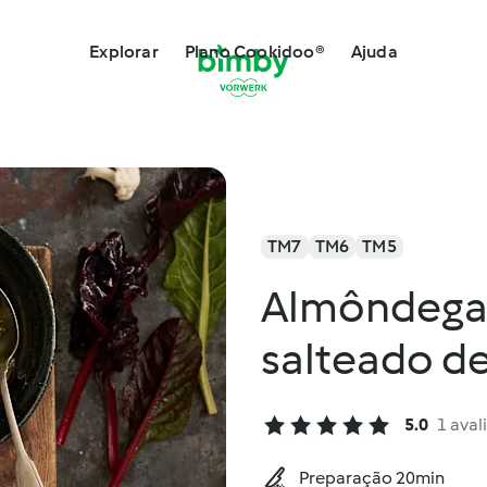
Explorar
Plano Cookidoo®
Ajuda
TM7
TM6
TM5
Almôndegas
salteado de
5.0
1 aval
Preparação 20min