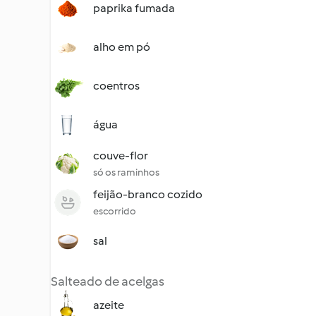
paprika fumada
alho em pó
coentros
água
couve-flor
só os raminhos
feijão-branco cozido
escorrido
sal
Salteado de acelgas
azeite