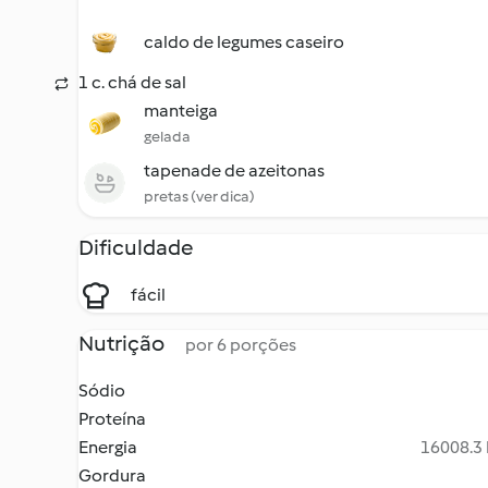
caldo de legumes caseiro
1 c. chá de sal
manteiga
gelada
tapenade de azeitonas
pretas (ver dica)
Dificuldade
fácil
Nutrição
por 6 porções
Sódio
Proteína
Energia
16008.3 
Gordura