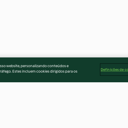
osso website, personalizando conteúdos e
Definições de c
ráfego. Estes incluem cookies dirigidos para os
molho de
Peixe crocante com maionese
Molho de iogurt
de coentro