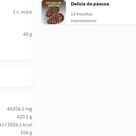
Delícia de páscoa
1 c. sopa
15 Receitas
Internacional
40 g
44206.2 mg
420.1 g
kJ / 3826.1 kcal
104 g