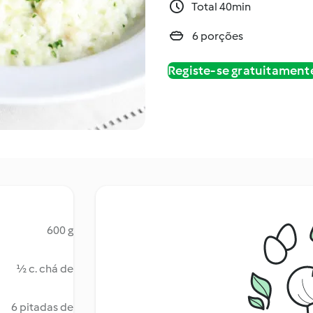
Total 40min
6 porções
Registe-se gratuitament
600 g
½ c. chá de
6 pitadas de