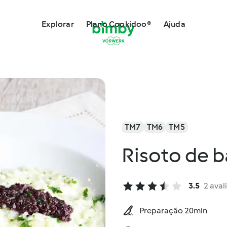
Explorar
Plano Cookidoo®
Ajuda
TM7
TM6
TM5
Risoto de 
3.5
2 aval
Preparação 20min