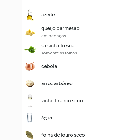
azeite
queijo parmesão
em pedaços
salsinha fresca
somente as folhas
cebola
arroz arbóreo
vinho branco seco
água
folha de louro seco