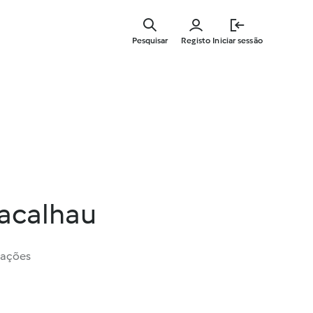
Saltar
para
Pesquisar
Registo
Iniciar sessão
o
conteúdo
principal
bacalhau
iações