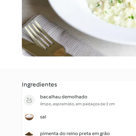
Ingredientes
bacalhau demolhado
limpo, espremido, em pedaços de 2 cm
sal
pimenta do reino preta em grão