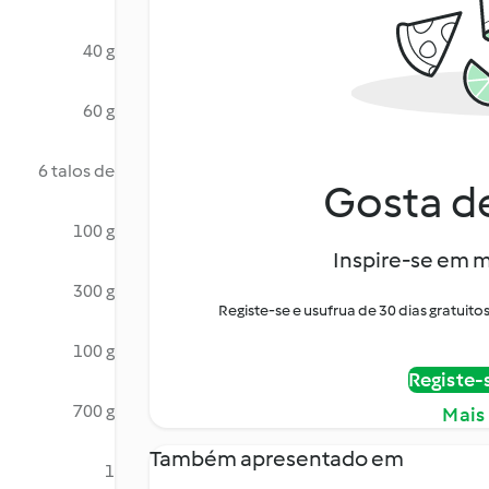
40 g
60 g
6 talos de
Gosta de
100 g
Inspire-se em m
300 g
Registe-se e usufrua de 30 dias gratui
100 g
Registe-
700 g
Mais
Também apresentado em
1