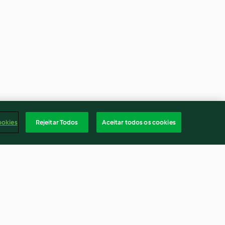
ookies
Rejeitar Todos
Aceitar todos os cookies
e e hortelã
Peito de pato com molho de
laranja, purê de batata e