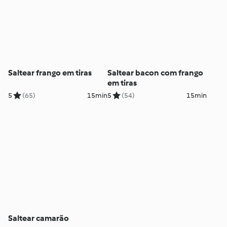
Saltear frango em tiras
Saltear bacon com frango
em tiras
5
(65)
15min
5
(54)
15min
Saltear camarão