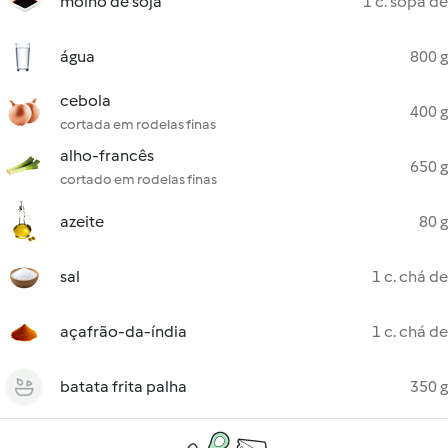
molho de soja
1 c. sopa de
água
800 g
cebola
400 g
cortada em rodelas finas
alho-francês
650 g
cortado em rodelas finas
azeite
80 g
sal
1 c. chá de
açafrão-da-índia
1 c. chá de
batata frita palha
350 g