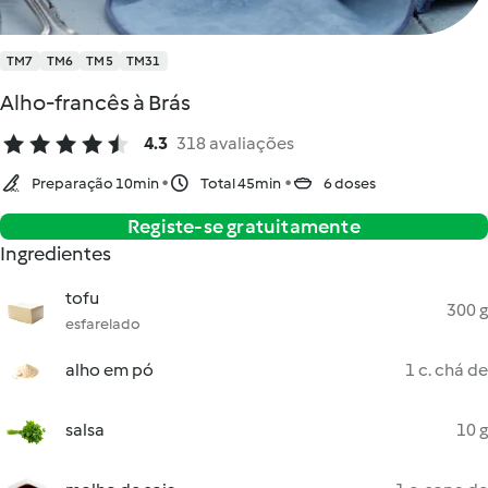
TM7
TM6
TM5
TM31
Alho-francês à Brás
4.3
318 avaliações
Preparação 10min
Total 45min
6 doses
Registe-se gratuitamente
Ingredientes
tofu
300 g
esfarelado
alho em pó
1 c. chá de
salsa
10 g