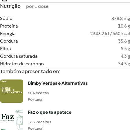
Nutrição
por 1 dose
Sódio
878.8 mg
Proteína
10.6 g
Energia
2343.2 kJ / 560 kcal
Gordura
35.6 g
Fibra
5.5 g
Gordura saturada
4.3 g
Hidratos de carbono
54.5 g
Também apresentado em
Bimby Verdes e Alternativas
60 Receitas
Portugal
Faz o que te apetece
165 Receitas
Portugal