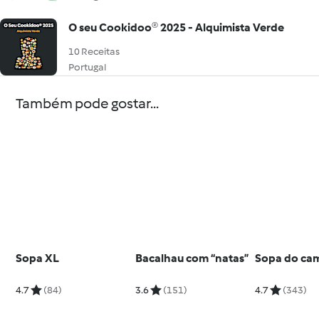
O seu Cookidoo® 2025 - Alquimista Verde
10 Receitas
Portugal
Também pode gostar...
Sopa XL
Bacalhau com “natas”
Sopa do ca
4.7
(84)
3.6
(151)
4.7
(343)