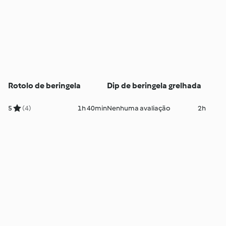
Rotolo de beringela
Dip de beringela grelhada
5
(4)
1h 40min
Nenhuma avaliação
2h