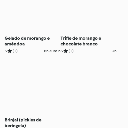
Gelado de morango e
Trifle de morango e
amêndoa
chocolate branco
3
(1)
8h 30min
5
(1)
3h
Brinjal (pickles de
beringela)