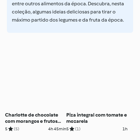
entre outros alimentos da época. Descubra, nesta
coleção, algumas ideias deliciosas para tirar o
máximo partido dos legumes e da fruta da época.
Charlotte de chocolate
Piza integral com tomate e
com morangos e frutos
mozarela
vermelhos
5
(5)
4h 45min
5
(1)
1h