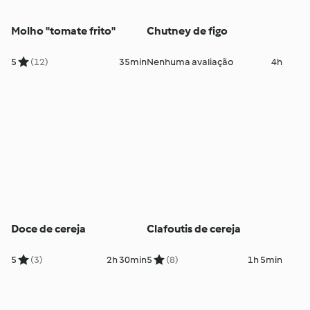
Molho "tomate frito"
Chutney de figo
5
(12)
35min
Nenhuma avaliação
4h
Doce de cereja
Clafoutis de cereja
5
(3)
2h 30min
5
(8)
1h 5min