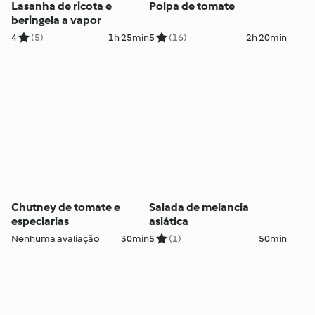
Lasanha de ricota e
Polpa de tomate
beringela a vapor
4
(5)
1h 25min
5
(16)
2h 20min
Chutney de tomate e
Salada de melancia
especiarias
asiática
Nenhuma avaliação
30min
5
(1)
50min