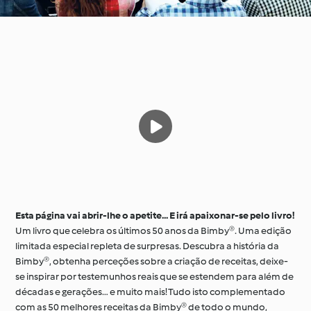
Esta página vai abrir-lhe o apetite...
E irá apaixonar-se pelo livro!
Um livro que celebra os últimos 50 anos da Bimby®. Uma edição
limitada especial repleta de surpresas. Descubra a história da
Bimby®, obtenha perceções sobre a criação de receitas, deixe-
se inspirar por testemunhos reais que se estendem para além de
décadas e gerações… e muito mais! Tudo isto complementado
com as 50 melhores receitas da Bimby® de todo o mundo,