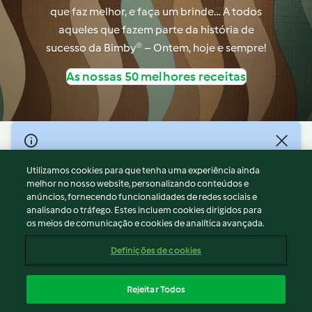
que faz melhor, e faça um brinde… A todos
aqueles que fazem parte da história de
sucesso da Bimby® – Ontem, hoje e sempre!
As nossas 50 melhores receitas
© Copyright 2026
Utilizamos cookies para que tenha uma experiência ainda
Termos de Utilização
melhor no nosso website, personalizando conteúdos e
Aviso sobre Proteção de Dados
anúncios, fornecendo funcionalidades de redes sociais e
Aviso
analisando o tráfego. Estes incluem cookies dirigidos para
os meios de comunicação e cookies de analítica avançada.
Apoio legal
Cookies
Definições de cookies
Conteúdo do relatório
Rescisão do contrato
Rejeitar Todos
Declaração de acessibilidade