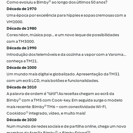
Como evoluiu a Bimby® ao longo dos últimos 50 anos?
Década de 1970
Uma época por excelência para hippies e sopas cremosas com a
VM2000.
Década de 1980
Cores néon, música pop... e um novo leque de possibilidades
com a TM3000.
Década de 1990
Introdução dos telemóveis e da cozinha a vapor com a Varoma...
conheça a TM21.
Década de 2000
Um mundo mais digital e globalizado. Apresentação da TM31
com um ecrã LCD, mais botões e funcionalidades.
Década de 2010
A palavra de ordem é “tátil”! As receitas chegam ao ecrã da
Bimby® com a TM5 com Cook-key. Em seguida surge o modelo
mais recente: Bimby® TM6 – com conectividade Wi-Fi,
Cookidoo® integrado, vídeo, e muito mais!
Década de 2020
Num mundo de redes sociais e de partilha online, chega um novo
membro da família Bimby®: a Bimby Friend®!