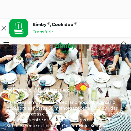
Bimby ®, Cookidoo ®
Transferir
Menu
Pesquisar
50 anos, 50 receitas
Parabéns Bimby®! Para celebrar o nosso aniversário,
descubra as nossas 50 melhores receitas Bimby® das
últimas décadas e de todo o mundo. Encontre histórias
espalhadas entre as receitas, texturas e sabores.
Simplesmente delicioso – Ontem. Hoje. Sempre.