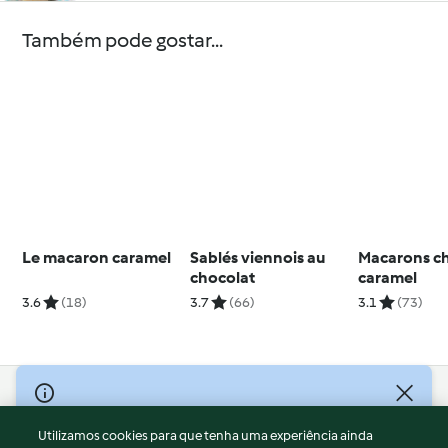
Também pode gostar...
Le macaron caramel
Sablés viennois au
Macarons c
chocolat
caramel
3.6
(18)
3.7
(66)
3.1
(73)
© Copyright 2026
Utilizamos cookies para que tenha uma experiência ainda
Termos de Utilização