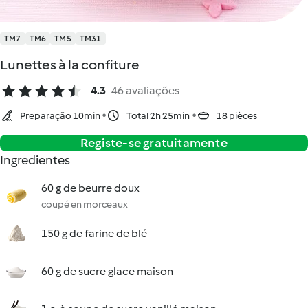
TM7
TM6
TM5
TM31
Lunettes à la confiture
4.3
46 avaliações
Preparação 10min
Total 2h 25min
18 pièces
Registe-se gratuitamente
Ingredientes
60 g de beurre doux
coupé en morceaux
150 g de farine de blé
60 g de sucre glace maison