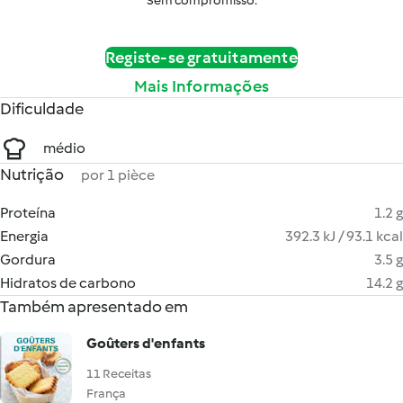
Sem compromisso.
Registe-se gratuitamente
Mais Informações
Dificuldade
médio
Nutrição
por 1 pièce
Proteína
1.2 g
Energia
392.3 kJ / 93.1 kcal
Gordura
3.5 g
Hidratos de carbono
14.2 g
Também apresentado em
Goûters d'enfants
11 Receitas
França