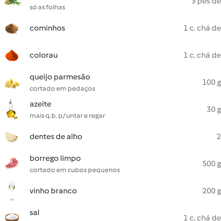
3 pés de
só as folhas
cominhos
1 c. chá de
colorau
1 c. chá de
queijo parmesão
100 g
cortado em pedaços
azeite
30 g
mais q.b. p/ untar e regar
dentes de alho
2
borrego limpo
500 g
cortado em cubos pequenos
vinho branco
200 g
sal
1 c. chá de