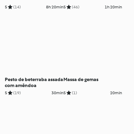
5
(14)
8h 20min
5
(46)
1h 20min
Pesto de beterraba assada
Massa de gemas
com amêndoa
5
(19)
30min
5
(1)
20min