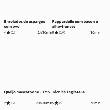
Enrolados de espargos
Pappardelle com bacon e
com ovo
alho-francês
4
(1)
1h 30min
5
(19)
30min
Queijo mascarpone - TM5
Técnica Tagliatelle
2
(3)
20h 30min
5
(5)
30min