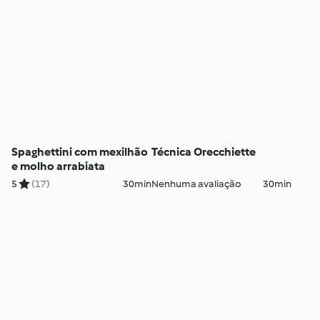
Spaghettini com mexilhão
Técnica Orecchiette
e molho arrabiata
5
(17)
30min
Nenhuma avaliação
30min