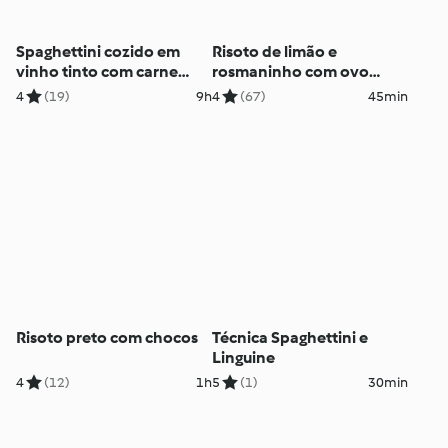
Spaghettini cozido em
Risoto de limão e
vinho tinto com carne
rosmaninho com ovo
guisada
escalfado
4
(19)
9h
4
(67)
45min
Risoto preto com chocos
Técnica Spaghettini e
Linguine
4
(12)
1h
5
(1)
30min