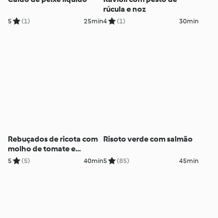
rúcula e noz
5
(1)
25min
4
(1)
30min
Rebuçados de ricota com
Risoto verde com salmão
molho de tomate e
ervilhas
5
(5)
40min
5
(85)
45min