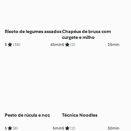
Risoto de legumes assados
Chapéus de bruxa com
curgete e milho
5
(38)
45min
5
(2)
25min
Pesto de rúcula e noz
Técnica Noodles
5
(8)
5min
5
(2)
30min