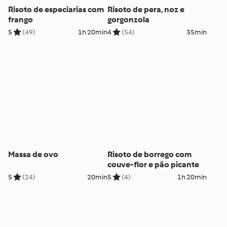
Risoto de especiarias com
Risoto de pera, noz e
frango
gorgonzola
5
(49)
1h 20min
4
(54)
35min
Massa de ovo
Risoto de borrego com
couve-flor e pão picante
5
(24)
20min
5
(4)
1h 20min