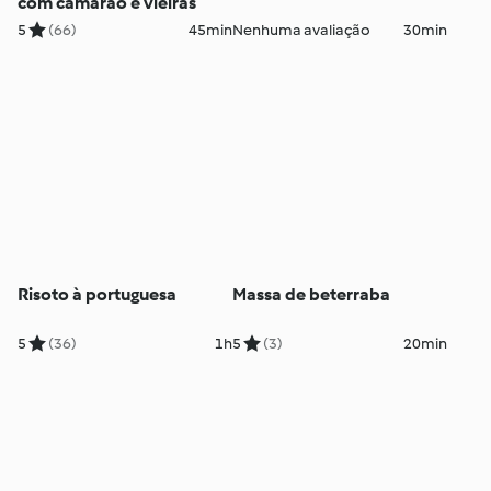
com camarão e vieiras
5
(66)
45min
Nenhuma avaliação
30min
Risoto à portuguesa
Massa de beterraba
5
(36)
1h
5
(3)
20min