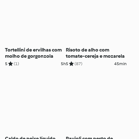
Tortellini de ervilhas com
Risoto de alho com
molho de gorgonzola
tomate-cereja e mozarela
5
(1)
5h
5
(87)
45min
Caldo de peixe líquido
Ravioli com pesto de