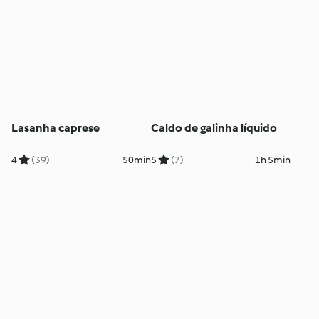
Lasanha caprese
Caldo de galinha líquido
4
(39)
50min
5
(7)
1h 5min