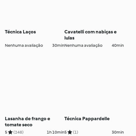
Técnica Laços
Cavatelli com nabiças e
lulas
Nenhuma avaliação
30min
Nenhuma avaliação
40min
Lasanha de frango e
Técnica Pappardelle
tomate seco
5
(248)
1h 10min
5
(1)
30min