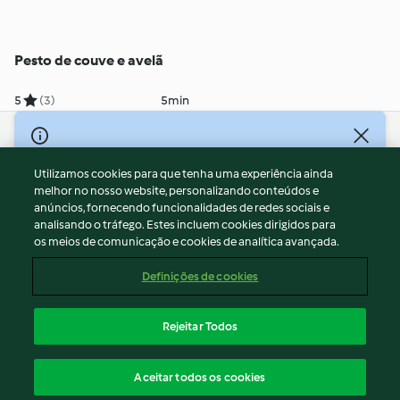
Pesto de couve e avelã
5
(3)
5min
© Copyright 2026
Utilizamos cookies para que tenha uma experiência ainda
Termos de Utilização
melhor no nosso website, personalizando conteúdos e
Aviso sobre Proteção de Dados
anúncios, fornecendo funcionalidades de redes sociais e
Aviso
analisando o tráfego. Estes incluem cookies dirigidos para
os meios de comunicação e cookies de analítica avançada.
Apoio legal
Cookies
Definições de cookies
Conteúdo do relatório
Rescisão do contrato
Rejeitar Todos
Declaração de acessibilidade
Português
Aceitar todos os cookies