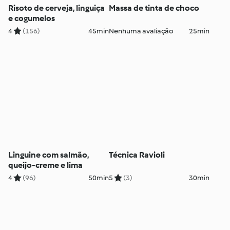
Risoto de cerveja, linguiça
Massa de tinta de choco
e cogumelos
4
(156)
45min
Nenhuma avaliação
25min
Linguine com salmão,
Técnica Ravioli
queijo-creme e lima
4
(96)
50min
5
(3)
30min