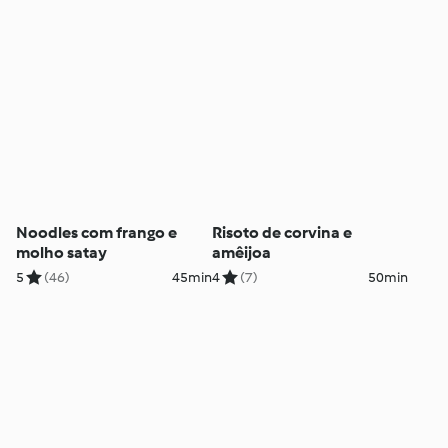
Noodles com frango e
Risoto de corvina e
molho satay
amêijoa
5
(46)
45min
4
(7)
50min