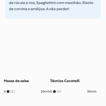
de rúcula e noz, Spaghettini com mexilhão, Risoto
de corvina e amêijoa. A não perder!
Massa de salsa
Técnica Cavatelli
4
(1)
20min
5
(1)
30min