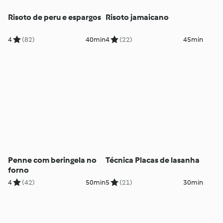
Risoto de peru e espargos
Risoto jamaicano
4
(82)
40min
4
(22)
45min
Penne com beringela no
Técnica Placas de lasanha
forno
4
(42)
50min
5
(21)
30min