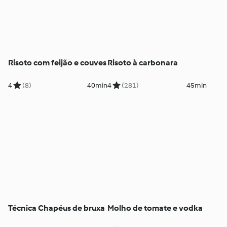
Risoto com feijão e couves
Risoto à carbonara
4
(8)
40min
4
(281)
45min
Técnica Chapéus de bruxa
Molho de tomate e vodka