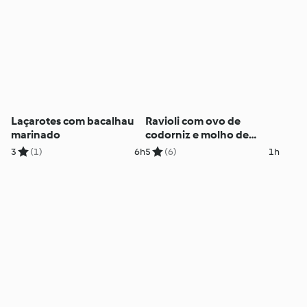
Laçarotes com bacalhau
Ravioli com ovo de
marinado
codorniz e molho de
curgete
3
(1)
6h
5
(6)
1h