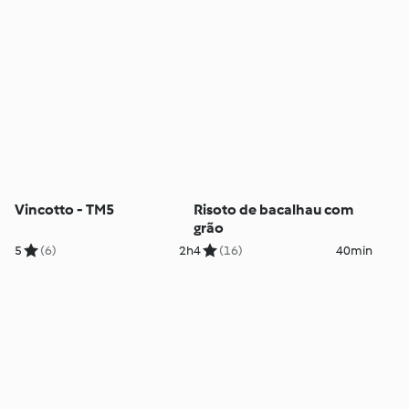
Vincotto - TM5
Risoto de bacalhau com
grão
5
(6)
2h
4
(16)
40min