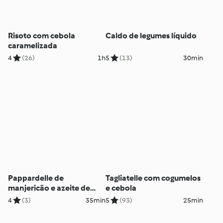
Risoto com cebola
Caldo de legumes líquido
caramelizada
4
(26)
1h
5
(13)
30min
Pappardelle de
Tagliatelle com cogumelos
manjericão e azeite de
e cebola
alho
4
(3)
35min
5
(93)
25min