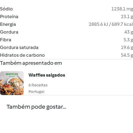
Sódio
1238.1 mg
Proteína
23.1 g
Energia
2885.6 kJ / 689.7 kcal
Gordura
43 g
Fibra
5.3 g
Gordura saturada
19.6 g
Hidratos de carbono
54.5 g
Também apresentado em
Waffles salgados
6 Receitas
Portugal
Também pode gostar...