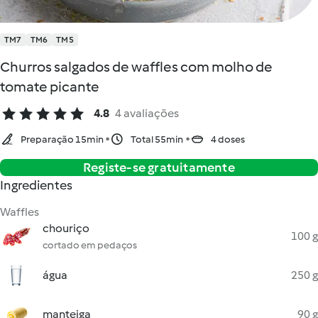
TM7
TM6
TM5
Churros salgados de waffles com molho de
tomate picante
4.8
4 avaliações
Preparação 15min
Total 55min
4 doses
Registe-se gratuitamente
Ingredientes
Waffles
chouriço
100 g
cortado em pedaços
água
250 g
manteiga
90 g