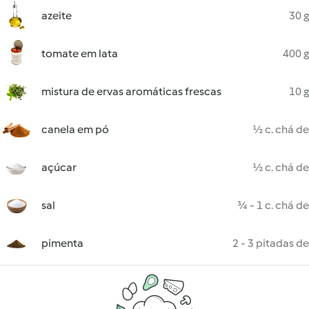
azeite
30 g
tomate em lata
400 g
mistura de ervas aromáticas frescas
10 g
canela em pó
½ c. chá de
açúcar
½ c. chá de
sal
¾ - 1 c. chá de
pimenta
2 - 3 pitadas de