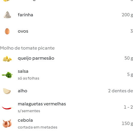
farinha
200 g
ovos
3
Molho de tomate picante
queijo parmesão
50 g
salsa
5 g
só as folhas
alho
2 dentes de
malaguetas vermelhas
1 - 2
s/ sementes
cebola
150 g
cortada em metades