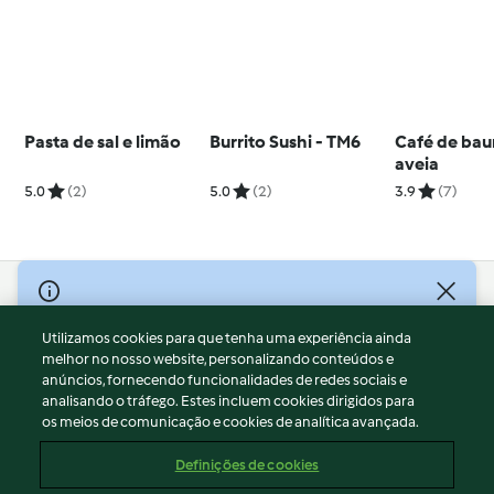
Pasta de sal e limão
Burrito Sushi - TM6
Café de bau
aveia
5.0
(2)
5.0
(2)
3.9
(7)
© Copyright 2026
Utilizamos cookies para que tenha uma experiência ainda
Termos de Utilização
melhor no nosso website, personalizando conteúdos e
Aviso sobre Proteção de Dados
anúncios, fornecendo funcionalidades de redes sociais e
Aviso
analisando o tráfego. Estes incluem cookies dirigidos para
os meios de comunicação e cookies de analítica avançada.
Apoio legal
Cookies
Definições de cookies
Conteúdo do relatório