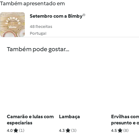
Também apresentado em
Setembro com a Bimby®
48 Receitas
Portugal
Também pode gostar...
Camarão e lulas com
Lambaça
Ervilhas co
especiarias
presunto e 
Frango com
4.0
(1)
4.3
(3)
4.5
(8)
mostarda e 