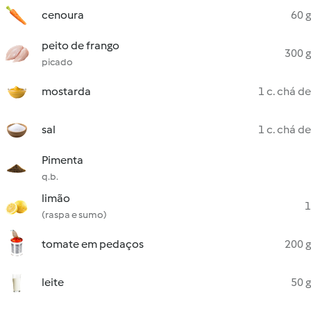
cenoura
60 g
peito de frango
300 g
picado
mostarda
1 c. chá de
sal
1 c. chá de
Pimenta
q.b.
limão
1
(raspa e sumo)
tomate em pedaços
200 g
leite
50 g