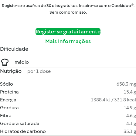
Registe-se e usufrua de 30 dias gratuitos. Inspire-se com o Cookidoo®.
Sem compromisso.
Registe-se gratuitamente
Mais Informações
Dificuldade
médio
Nutrição
por 1 dose
Sódio
658.3 mg
Proteína
15.4 g
Energia
1388.4 kJ / 331.8 kcal
Gordura
14.9 g
Fibra
4.6 g
Gordura saturada
4.1 g
Hidratos de carbono
35.1 g