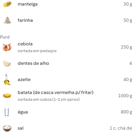
manteiga
30 g
farinha
50 g
Puré
cebola
250 g
cortada em pedaços
dentes de alho
4
azeite
40 g
batata (de casca vermelha p/ fritar)
1000 g
cortada em cubos (1-2 cm aprox)
água
800 g
sal
1 c. chá de