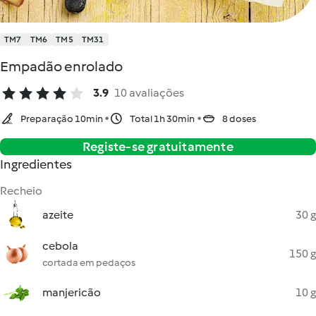
TM7
TM6
TM5
TM31
Empadão enrolado
3.9
10 avaliações
Preparação 10min
Total 1h 30min
8 doses
Registe-se gratuitamente
Ingredientes
Recheio
azeite
30 g
cebola
150 g
cortada em pedaços
manjericão
10 g