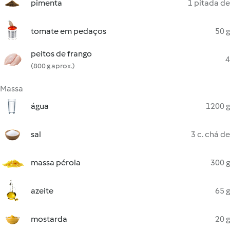
pimenta
1 pitada de
tomate em pedaços
50 g
peitos de frango
4
(800 g aprox.)
Massa
água
1200 g
sal
3 c. chá de
massa pérola
300 g
azeite
65 g
mostarda
20 g