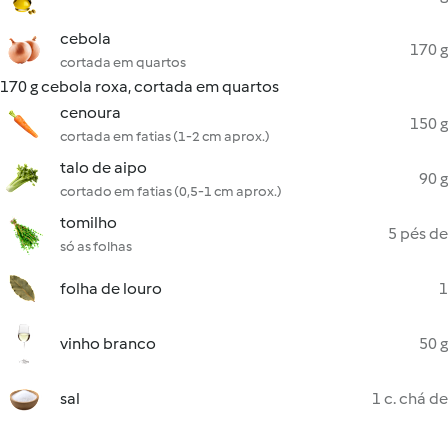
cebola
170 g
cortada em quartos
170 g cebola roxa, cortada em quartos
cenoura
150 g
cortada em fatias (1-2 cm aprox.)
talo de aipo
90 g
cortado em fatias (0,5-1 cm aprox.)
tomilho
5 pés de
só as folhas
folha de louro
1
vinho branco
50 g
sal
1 c. chá de