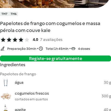
TM7
TM6
Papelotes de frango com cogumelos e massa
pérola com couve kale
4.0
7 avaliações
Preparação 30min
Total 1h 45min
4 doses
Registe-se gratuitamente
Ingredientes
Papelotes de frango
água
30 g
cogumelos frescos
300 g
cortados em quartos
azeite
40 g