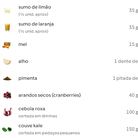
sumo de limão
35 g
(½ unid. aprox)
sumo de laranja
35 g
(½ unid. aprox)
mel
15 g
alho
1 dente de
pimenta
1 pitada de
arandos secos (cranberries)
40 g
cebola roxa
100 g
cortada em lâminas
couve kale
150 g
cortada em pedaços pequenos