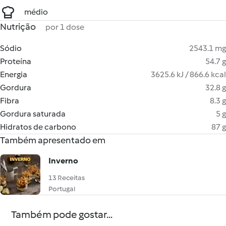
médio
Nutrição
por 1 dose
Sódio
2543.1 mg
Proteína
54.7 g
Energia
3625.6 kJ / 866.6 kcal
Gordura
32.8 g
Fibra
8.3 g
Gordura saturada
5 g
Hidratos de carbono
87 g
Também apresentado em
Inverno
13 Receitas
Portugal
Também pode gostar...