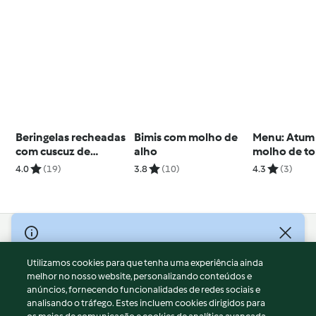
Beringelas recheadas
Bimis com molho de
Menu: Atum
com cuscuz de
alho
molho de t
legumes
com arroz e
4.0
(19)
3.8
(10)
4.3
(3)
pêssego co
© Copyright 2026
Utilizamos cookies para que tenha uma experiência ainda
Termos de Utilização
melhor no nosso website, personalizando conteúdos e
Aviso sobre Proteção de Dados
anúncios, fornecendo funcionalidades de redes sociais e
Aviso
analisando o tráfego. Estes incluem cookies dirigidos para