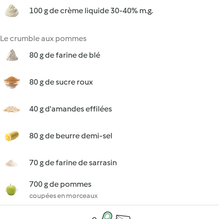
100 g de crème liquide 30-40% m.g.
Le crumble aux pommes
80 g de farine de blé
80 g de sucre roux
40 g d'amandes effilées
80 g de beurre demi-sel
70 g de farine de sarrasin
700 g de pommes
coupées en morceaux