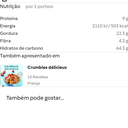
Nutrição
por 1 portion
Proteína
9 g
Energia
2110 kJ / 503 kcal
Gordura
22.3 g
Fibra
4.2 g
Hidratos de carbono
64.3 g
Também apresentado em
Crumbles délicieux
10 Receitas
França
Também pode gostar...