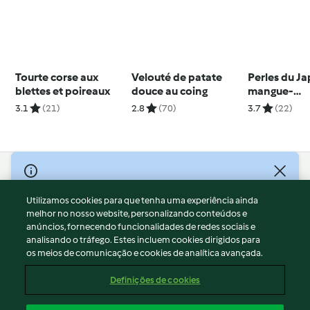
Tourte corse aux
Velouté de patate
Perles du J
blettes et poireaux
douce au coing
mangue-
pamplemou
3.1
(21)
2.8
(70)
3.7
(22)
© Copyright 2026
Utilizamos cookies para que tenha uma experiência ainda
Termos de Utilização
melhor no nosso website, personalizando conteúdos e
Aviso sobre Proteção de Dados
anúncios, fornecendo funcionalidades de redes sociais e
Aviso
analisando o tráfego. Estes incluem cookies dirigidos para
os meios de comunicação e cookies de analítica avançada.
Apoio legal
Cookies
Definições de cookies
Conteúdo do relatório