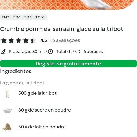
TM7
TM6
TM5
TM31
Crumble pommes-sarrasin, glace au lait ribot
4.3
16 avaliações
Preparação 30min
Total 4h
6 portions
Registe-se gratuitamente
Ingredientes
La glace au lait ribot
500 g de lait ribot
80 g de sucre en poudre
30 g de lait en poudre