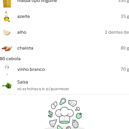
massa tipo linguine
350 g
azeite
35 g
alho
2 dentes de
chalota
80 g
80 cebola
vinho branco
70 g
Salsa
só as folhas q.b. p/ guarnecer