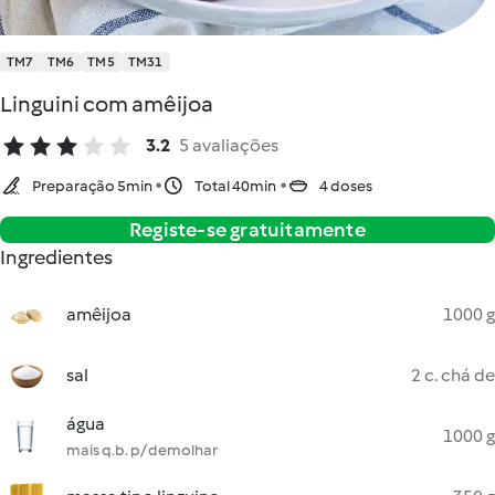
TM7
TM6
TM5
TM31
Linguini com amêijoa
3.2
5 avaliações
Preparação 5min
Total 40min
4 doses
Registe-se gratuitamente
Ingredientes
amêijoa
1000 g
sal
2 c. chá de
água
1000 g
mais q.b. p/ demolhar