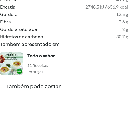
Energia
2748.5 kJ / 656.9 kcal
Gordura
12.5 g
Fibra
3.6 g
Gordura saturada
2 g
Hidratos de carbono
80.7 g
Também apresentado em
Todo o sabor
11 Receitas
Portugal
Também pode gostar...