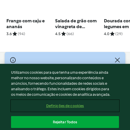
Frango com caju e
Salada de grão com
Dourada c
ananás
vinagreta de
legumes em
pimentos
3.6
(94)
4.5
(66)
4.0
(29)
© Copyright 2026
Utilizamos cookies para que tenha uma experiência ainda
Termos de Utilização
melhor no nosso website, personalizando conteúdos e
Aviso sobre Proteção de Dados
anúncios, fornecendo funcionalidades de redes sociais e
Aviso
analisando o tráfego. Estes incluem cookies dirigidos para
os meios de comunicação e cookies de analítica avançada.
Apoio legal
Cookies
Definições de cookies
Conteúdo do relatório
Rescisão do contrato
Rejeitar Todos
Declaração de acessibilidade