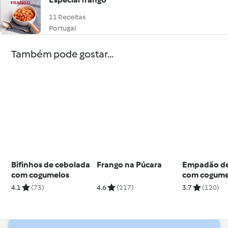
11 Receitas
Portugal
Também pode gostar...
Bifinhos de cebolada
Frango na Púcara
Empadão de
com cogumelos
com cogume
frango
4.1
(73)
4.6
(217)
3.7
(120)