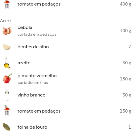
tomate em pedaços
400 g
Arroz
cebola
100 g
cortada em pedaços
dentes de alho
2
azeite
30 g
pimento vermelho
150 g
cortado em tiras
vinho branco
30 g
tomate em pedaços
150 g
folha de louro
1