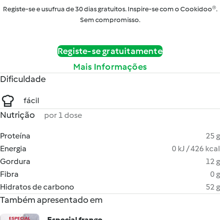
Registe-se e usufrua de 30 dias gratuitos. Inspire-se com o Cookidoo®.
Sem compromisso.
Registe-se gratuitamente
Mais Informações
Dificuldade
fácil
Nutrição
por 1 dose
Proteína
25 g
Energia
0 kJ / 426 kcal
Gordura
12 g
Fibra
0 g
Hidratos de carbono
52 g
Também apresentado em
Especial frango