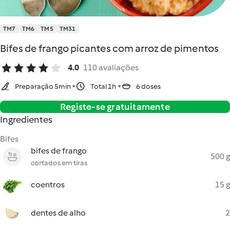
TM7
TM6
TM5
TM31
Bifes de frango picantes com arroz de pimentos
4.0
110 avaliações
Preparação 5min
Total 1h
6 doses
Registe-se gratuitamente
Ingredientes
Bifes
bifes de frango
500 g
cortados em tiras
coentros
15 g
dentes de alho
2