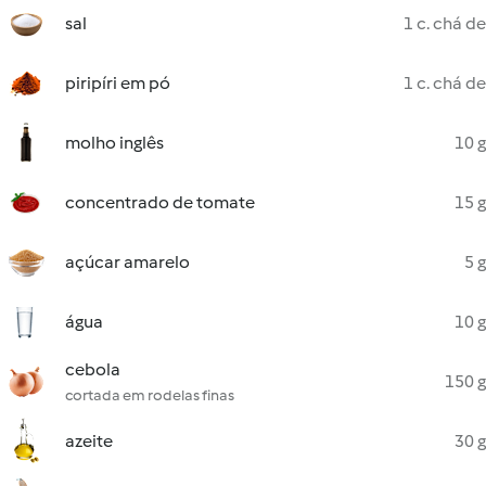
sal
1 c. chá de
piripíri em pó
1 c. chá de
molho inglês
10 g
concentrado de tomate
15 g
açúcar amarelo
5 g
água
10 g
cebola
150 g
cortada em rodelas finas
azeite
30 g