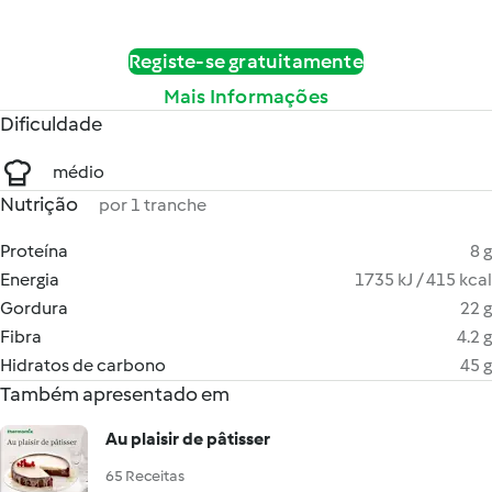
Registe-se gratuitamente
Mais Informações
Dificuldade
médio
Nutrição
por 1 tranche
Proteína
8 g
Energia
1735 kJ / 415 kcal
Gordura
22 g
Fibra
4.2 g
Hidratos de carbono
45 g
Também apresentado em
Au plaisir de pâtisser
65 Receitas