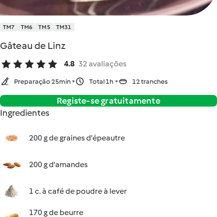
TM7
TM6
TM5
TM31
Gâteau de Linz
4.8
32 avaliações
Preparação 25min
Total 1h
12 tranches
Registe-se gratuitamente
Ingredientes
200 g de graines d'épeautre
200 g d'amandes
1 c. à café de poudre à lever
170 g de beurre