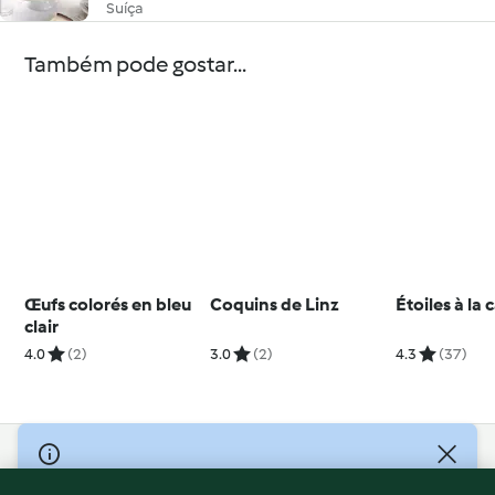
Suíça
Também pode gostar...
Œufs colorés en bleu
Coquins de Linz
Étoiles à la 
clair
4.0
(2)
3.0
(2)
4.3
(37)
© Copyright 2026