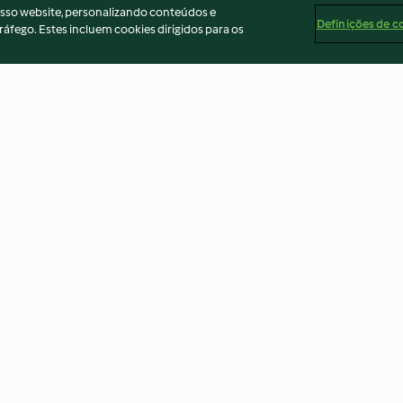
osso website, personalizando conteúdos e
Definições de c
ráfego. Estes incluem cookies dirigidos para os
e
Gâteau de Pâques
Strudel aux pom
vanille
4.3
(9)
3.3
(3)
ados
Aviso
Apoio legal
Cookies
Conteúdo do relató