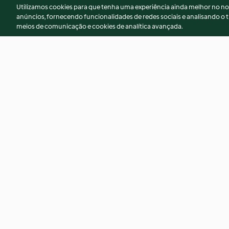
Utilizamos cookies para que tenha uma experiência ainda melhor no n
anúncios, fornecendo funcionalidades de redes sociais e analisando o t
meios de comunicação e cookies de analítica avançada.
Menu: Soupe de
Sirop de gingembr
topinambours, bœuf
Wellington avec légumes au
5.0
(1)
4.6
(10)
four et trifle de pain d'épices
© Copyright 2026
Termos de Utilização
Aviso sobre Proteção de D