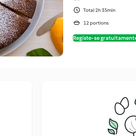
Total 2h 35min
12 portions
Registe-se gratuitament