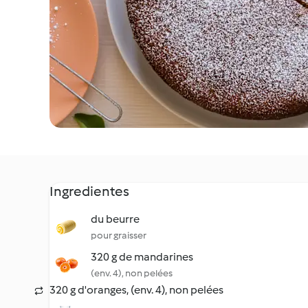
Ingredientes
du beurre
pour graisser
320 g de mandarines
(env. 4), non pelées
320 g d'oranges, (env. 4), non pelées