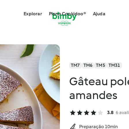
Explorar
Plano Cookidoo®
Ajuda
TM7
TM6
TM5
TM31
Gâteau pol
amandes
3.8
6 aval
Preparação 10min