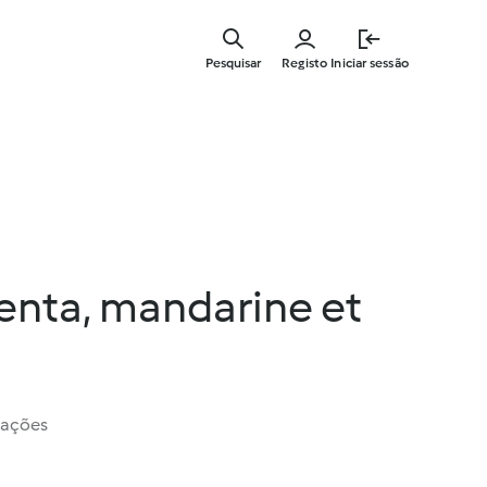
Saltar
para
Pesquisar
Registo
Iniciar sessão
o
conteúdo
principal
enta, mandarine et
iações