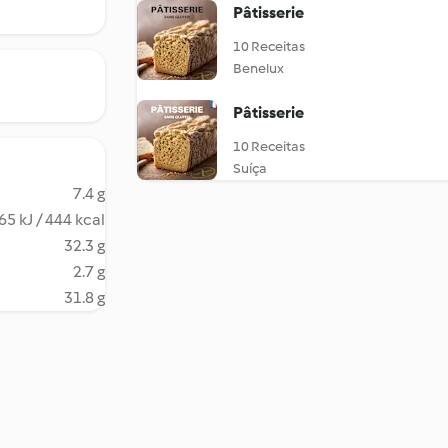
Pâtisserie
10 Receitas
Benelux
Pâtisserie
10 Receitas
Suíça
7.4 g
65 kJ / 444 kcal
32.3 g
2.7 g
31.8 g