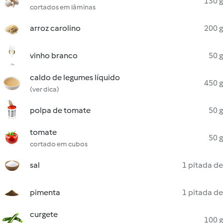
130 g
cortados em lâminas
arroz carolino
200 g
vinho branco
50 g
caldo de legumes líquido
450 g
(ver dica)
polpa de tomate
50 g
tomate
50 g
cortado em cubos
sal
1 pitada de
pimenta
1 pitada de
curgete
100 g