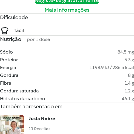
Registe-se gratuitamente
Mais Informações
Dificuldade
fácil
Nutrição
por 1 dose
Sódio
84.5 mg
Proteína
5.3 g
Energia
1198.9 kJ / 286.5 kcal
Gordura
8 g
Fibra
1.4 g
Gordura saturada
1.2 g
Hidratos de carbono
46.1 g
Também apresentado em
Justa Nobre
11 Receitas