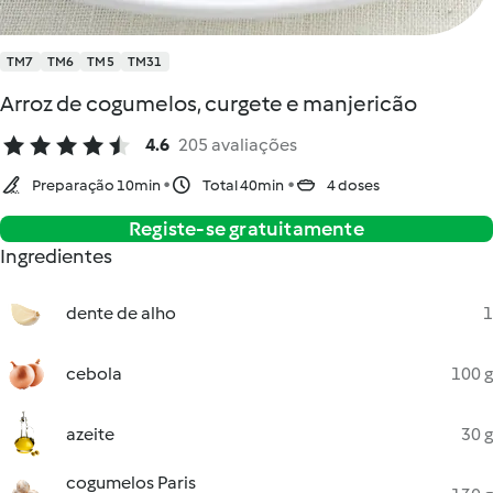
TM7
TM6
TM5
TM31
Arroz de cogumelos, curgete e manjericão
4.6
205 avaliações
Preparação 10min
Total 40min
4 doses
Registe-se gratuitamente
Ingredientes
dente de alho
1
cebola
100 g
azeite
30 g
cogumelos Paris