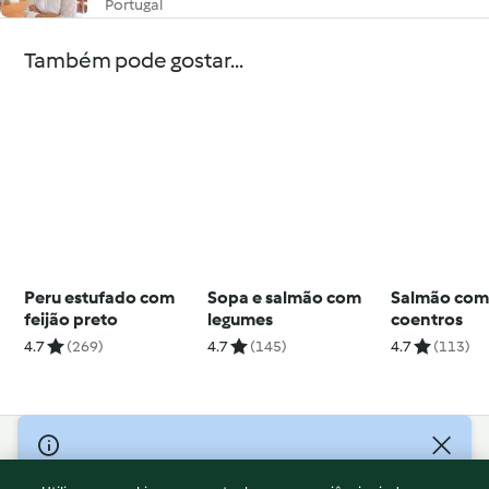
Portugal
Também pode gostar...
Peru estufado com
Sopa e salmão com
Salmão com 
feijão preto
legumes
coentros
4.7
(269)
4.7
(145)
4.7
(113)
© Copyright 2026