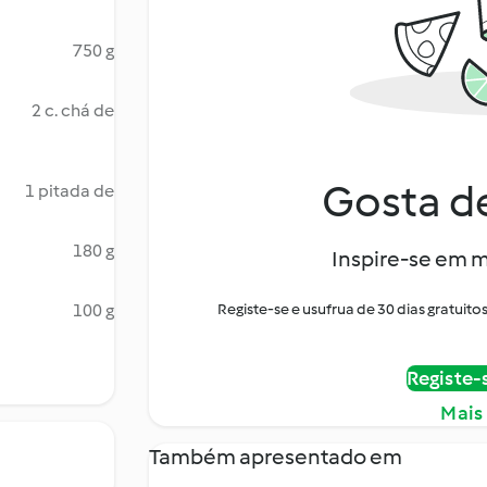
750 g
2 c. chá de
Gosta de
1 pitada de
180 g
Inspire-se em m
100 g
Registe-se e usufrua de 30 dias gratui
Registe-
Mais
Também apresentado em