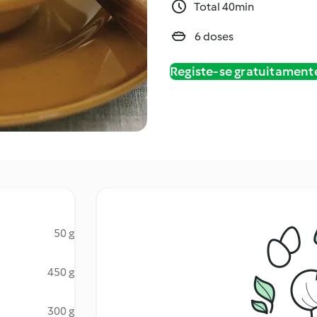
Total 40min
6 doses
Registe-se gratuitament
50 g
450 g
300 g