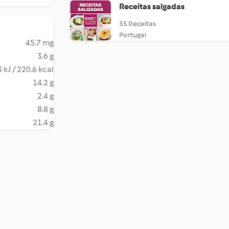
Receitas salgadas
35 Receitas
Portugal
45.7 mg
3.6 g
 kJ / 220.6 kcal
14.2 g
2.4 g
8.8 g
21.4 g