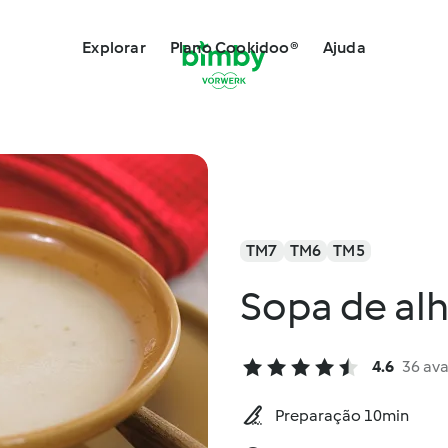
Explorar
Plano Cookidoo®
Ajuda
TM7
TM6
TM5
Sopa de al
4.6
36 ava
Preparação 10min