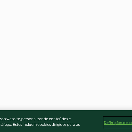
osso website, personalizando conteúdos e
Definições de c
ráfego. Estes incluem cookies dirigidos para os