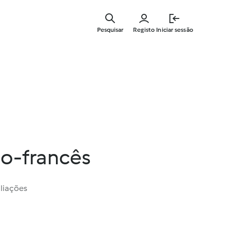
Saltar
para
Pesquisar
Registo
Iniciar sessão
o
conteúdo
principal
ho-francês
liações