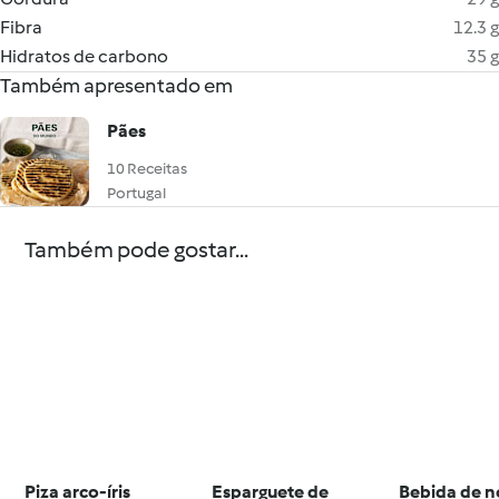
Fibra
12.3 g
Hidratos de carbono
35 g
Também apresentado em
Pães
10 Receitas
Portugal
Também pode gostar...
Piza arco-íris
Esparguete de
Bebida de n