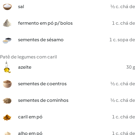
sal
½ c. chá de
fermento em pó p/ bolos
1 c. chá de
sementes de sésamo
1 c. sopa de
Patê de legumes com caril
azeite
30 g
sementes de coentros
½ c. chá de
sementes de cominhos
½ c. chá de
caril em pó
1 c. chá de
alho em pó
1 c. chá de