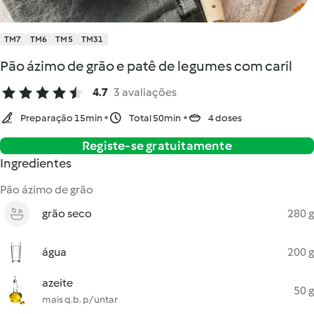
TM7
TM6
TM5
TM31
Pão ázimo de grão e patê de legumes com caril
4.7
3 avaliações
Preparação 15min
Total 50min
4 doses
Registe-se gratuitamente
Ingredientes
Pão ázimo de grão
grão seco
280 g
água
200 g
azeite
50 g
mais q.b. p/ untar