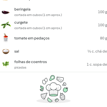
beringela
100 g
cortada em cubos (1 cm aprox.)
curgete
100 g
cortada em cubos (1 cm aprox.)
tomate em pedaços
80 g
sal
½ c. chá de
folhas de coentros
1 c. sopa de
picadas