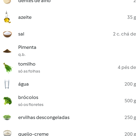
dentes de alho
2
azeite
35 g
sal
2 c. chá de
Pimenta
q.b.
tomilho
4 pés de
só as folhas
água
200 g
brócolos
500 g
só os floretes
ervilhas descongeladas
250 g
queijo-creme
200 g