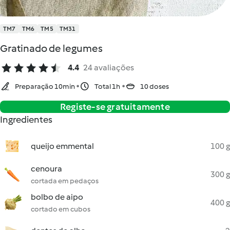
TM7
TM6
TM5
TM31
Gratinado de legumes
4.4
24 avaliações
Preparação 10min
Total 1h
10 doses
Registe-se gratuitamente
Ingredientes
queijo emmental
100 g
cenoura
300 g
cortada em pedaços
bolbo de aipo
400 g
cortado em cubos