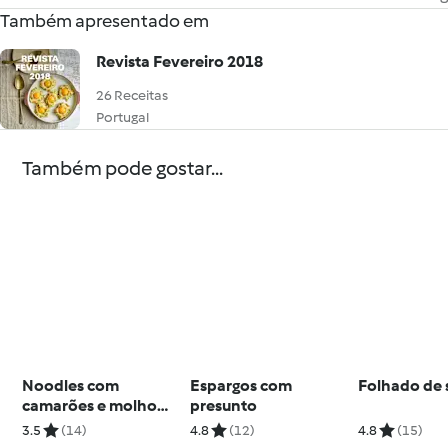
Também apresentado em
Revista Fevereiro 2018
26 Receitas
Portugal
Também pode gostar...
Noodles com
Espargos com
Folhado de
camarões e molho
presunto
teriyaki
3.5
(14)
4.8
(12)
4.8
(15)