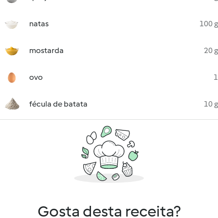
natas
100 g
mostarda
20 g
ovo
1
fécula de batata
10 g
Gosta desta receita?