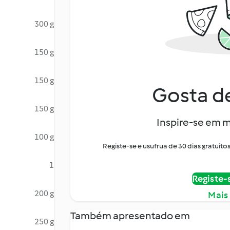
300 g
150 g
150 g
Gosta de
150 g
Inspire-se em m
100 g
Registe-se e usufrua de 30 dias gratui
1
Registe-
200 g
Mais
Também apresentado em
250 g