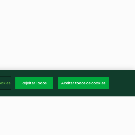
ookies
Rejeitar Todos
Aceitar todos os cookies
com risoto de
Paté de requeijão com nozes