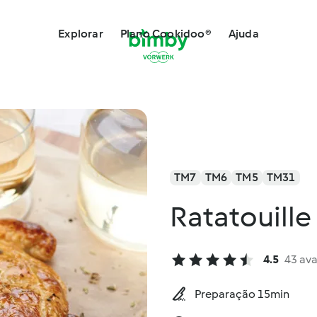
Explorar
Plano Cookidoo®
Ajuda
TM7
TM6
TM5
TM31
Ratatouill
4.5
43 ava
Preparação 15min