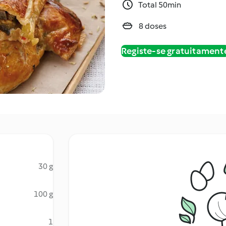
Total 50min
8 doses
Registe-se gratuitament
30 g
100 g
1