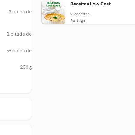
Receitas Low Cost
2 c. chá de
9 Receitas
Portugal
1 pitada de
½ c. chá de
250 g