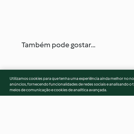
Também pode gostar...
Utilizamos cookies para que tenha uma experiência ainda melhor no n
anúncios, fornecendo funcionalidades de redes sociais e analisando o t
meios de comunicação e cookies de analítica avançada.
Noodles com camarões e
Bacalhau com batat