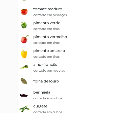
tomate maduro
cortado em pedaços
pimento verde
cortado em tiras
pimento vermelho
cortado em tiras
pimento amarelo
cortado em tiras
alho-francês
cortado em rodelas
folha de louro
beringela
cortada em cubos
curgete
cortada em cubos