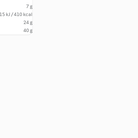
7 g
15 kJ / 410 kcal
24 g
40 g