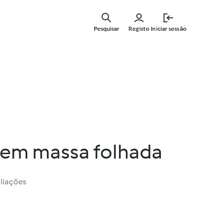
Saltar
para
Pesquisar
Registo
Iniciar sessão
o
conteúdo
principal
e em massa folhada
liações