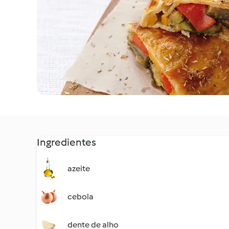
Ingredientes
azeite
cebola
dente de alho