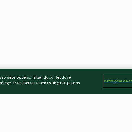
osso website, personalizando conteúdos e
Definições de c
ráfego. Estes incluem cookies dirigidos para os
a e puré de
Esparguete negro com
Polvo no forno 