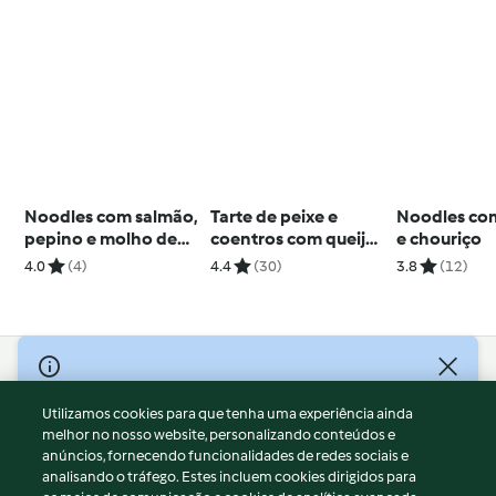
Noodles com salmão,
Tarte de peixe e
Noodles com
pepino e molho de
coentros com queijo
e chouriço
mostarda
da Ilha
4.0
(4)
4.4
(30)
3.8
(12)
© Copyright 2026
Utilizamos cookies para que tenha uma experiência ainda
Termos de Utilização
melhor no nosso website, personalizando conteúdos e
Aviso sobre Proteção de Dados
anúncios, fornecendo funcionalidades de redes sociais e
Aviso
analisando o tráfego. Estes incluem cookies dirigidos para