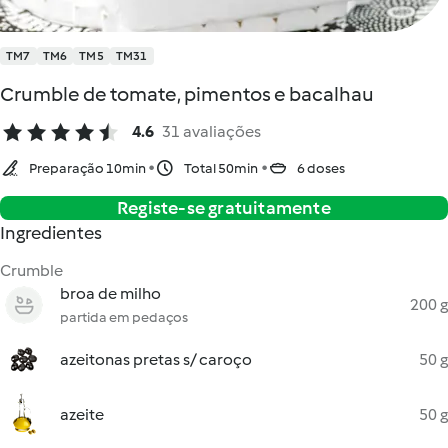
TM7
TM6
TM5
TM31
Crumble de tomate, pimentos e bacalhau
4.6
31 avaliações
Preparação 10min
Total 50min
6 doses
Registe-se gratuitamente
Ingredientes
Crumble
broa de milho
200 g
partida em pedaços
azeitonas pretas s/ caroço
50 g
azeite
50 g