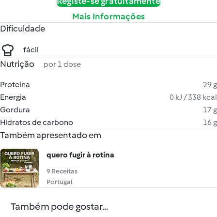
Registe-se gratuitamente
Mais Informações
Dificuldade
fácil
Nutrição
por 1 dose
Proteína
29 g
Energia
0 kJ / 338 kcal
Gordura
17 g
Hidratos de carbono
16 g
Também apresentado em
quero fugir à rotina
9 Receitas
Portugal
Também pode gostar...