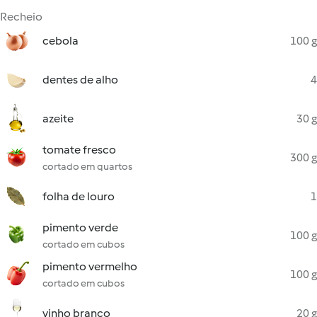
Recheio
cebola
100 g
dentes de alho
4
azeite
30 g
tomate fresco
300 g
cortado em quartos
folha de louro
1
pimento verde
100 g
cortado em cubos
pimento vermelho
100 g
cortado em cubos
vinho branco
20 g