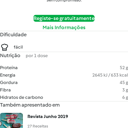
Sem compromisso.
Registe-se gratuitamente
Mais Informações
Dificuldade
fácil
Nutrição
por 1 dose
Proteína
52 g
Energia
2645 kJ / 633 kcal
Gordura
45 g
Fibra
3 g
Hidratos de carbono
6 g
Também apresentado em
Revista Junho 2019
27 Receitas