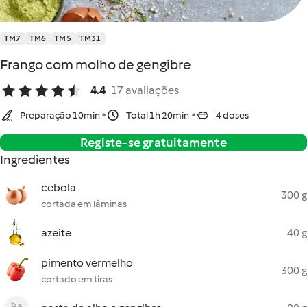
TM7
TM6
TM5
TM31
Frango com molho de gengibre
4.4
17 avaliações
Preparação 10min
Total 1h 20min
4 doses
Registe-se gratuitamente
Ingredientes
cebola
300 g
cortada em lâminas
azeite
40 g
pimento vermelho
300 g
cortado em tiras