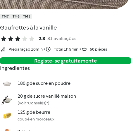
TM7
TM6
TM5
Gaufrettes à la vanille
2.8
81 avaliações
Preparação 10min
Total 1h 5min
50 pièces
Registe-se gratuitamente
Ingredientes
180 g de sucre en poudre
20 g de sucre vanillé maison
(voir "Conseil(s)")
125 g de beurre
coupé en morceaux