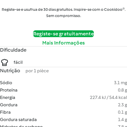
Registe-se e usufrua de 30 dias gratuitos. Inspire-se com o Cookidoo®.
Sem compromisso.
Registe-se gratuitamente
Mais Informações
Dificuldade
fácil
Nutrição
por 1 pièce
Sódio
3.1 mg
Proteína
0.8 g
Energia
227.4 kJ / 54.4 kcal
Gordura
2.3 g
Fibra
0.1 g
Gordura saturada
1.4 g
Hidratos de carbono
7.8 g