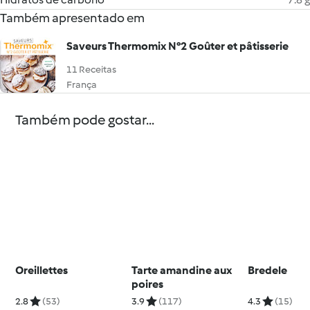
Também apresentado em
Saveurs Thermomix N°2 Goûter et pâtisserie
11 Receitas
França
Também pode gostar...
Oreillettes
Tarte amandine aux
Bredele
poires
2.8
(53)
3.9
(117)
4.3
(15)