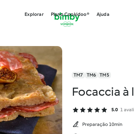
Explorar
Plano Cookidoo®
Ajuda
TM7
TM6
TM5
Focaccia à 
5.0
1 aval
Preparação 10min