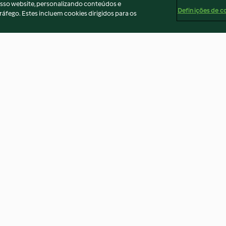
osso website, personalizando conteúdos e
Definições de c
ráfego. Estes incluem cookies dirigidos para os
Pain d’épeautre aux noisettes
Tourte aux noix 
4.6
(12)
4.6
(9)
ados
Aviso
Apoio legal
Cookies
Conteúdo do relató