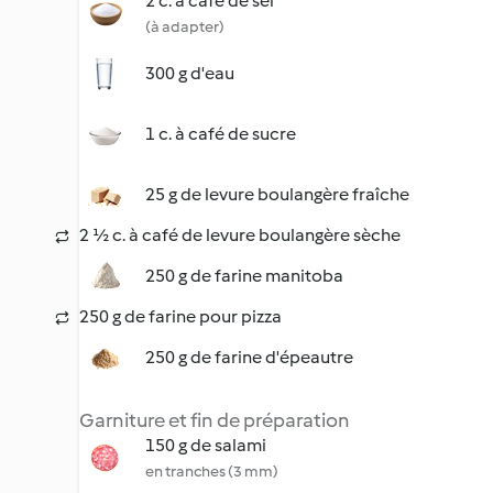
2 c. à café de sel
(à adapter)
300 g d'eau
1 c. à café de sucre
25 g de levure boulangère fraîche
2 ½ c. à café de levure boulangère sèche
250 g de farine manitoba
250 g de farine pour pizza
250 g de farine d'épeautre
Garniture et fin de préparation
150 g de salami
en tranches (3 mm)