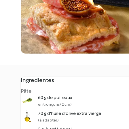
Ingredientes
Pâte
60 g de poireaux
en tronçons (2 cm)
70 g d'huile d'olive extra vierge
(à adapter)