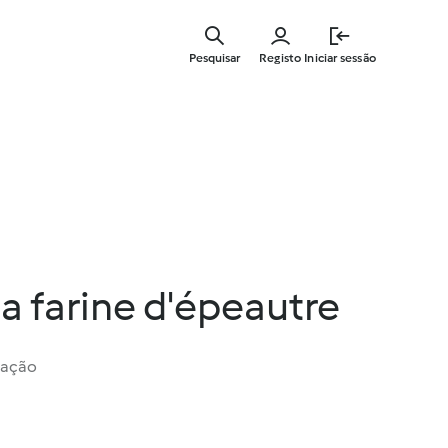
Saltar
para
Pesquisar
Registo
Iniciar sessão
o
conteúdo
principal
la farine d'épeautre
iação