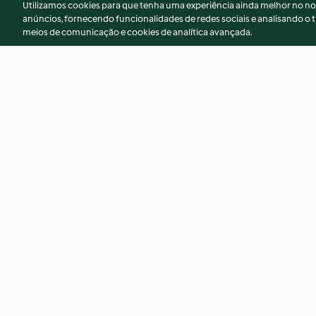
Utilizamos cookies para que tenha uma experiência ainda melhor no n
anúncios, fornecendo funcionalidades de redes sociais e analisando o t
meios de comunicação e cookies de analítica avançada.
Riz au lait et compote de
Sbrinz râpé
pruneaux
4.5
(2)
3.0
(1)
© Copyright 2026
Termos de Utilização
Aviso sobre Proteção de D
Declaração de acessibilidade