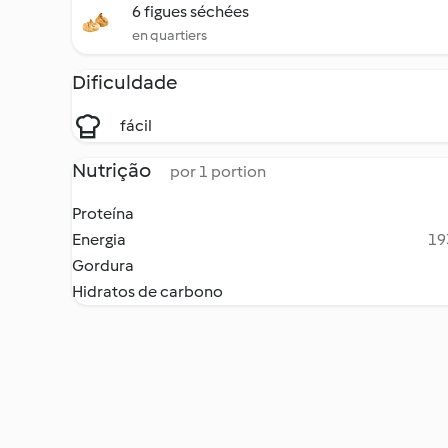
6 figues séchées
en quartiers
Dificuldade
fácil
Nutrição
por 1 portion
Proteína
Energia
19
Gordura
Hidratos de carbono