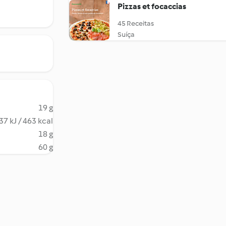
Pizzas et focaccias
45 Receitas
Suíça
19 g
37 kJ / 463 kcal
18 g
60 g