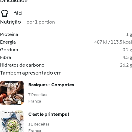
Dificuldade
fácil
Nutrição
por 1 portion
Proteína
1 g
Energia
487 kJ / 113.5 kcal
Gordura
0.2 g
Fibra
4.5 g
Hidratos de carbono
26.2 g
Também apresentado em
Basiques - Compotes
7 Receitas
França
C'est le printemps !
11 Receitas
França