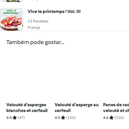
Vive le printemps ! Vol. III
13 Receitas
França
Também pode gostar...
Velouté d'asperges
Velouté d'asperge au
Fanes de rad
blanches et cerfeuil
cerfeuil
velouté et c
croustillant
4.0
(47)
4.5
(103)
4.6
(226)