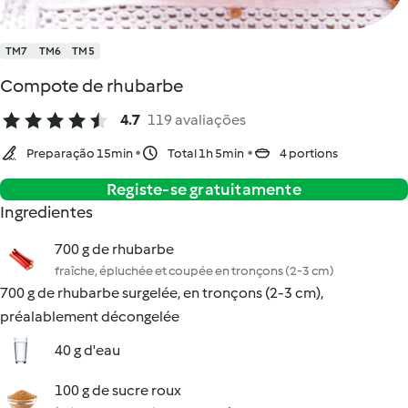
TM7
TM6
TM5
Compote de rhubarbe
4.7
119 avaliações
Preparação 15min
Total 1h 5min
4 portions
Registe-se gratuitamente
Ingredientes
700 g de rhubarbe
fraîche, épluchée et coupée en tronçons (2-3 cm)
700 g de rhubarbe surgelée, en tronçons (2-3 cm),
préalablement décongelée
40 g d'eau
100 g de sucre roux