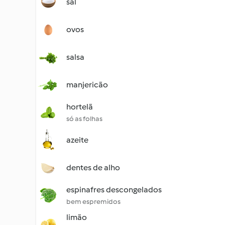
sal
ovos
salsa
manjericão
hortelã
só as folhas
azeite
dentes de alho
espinafres descongelados
bem espremidos
limão