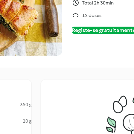
Total 2h 30min
12 doses
Registe-se gratuitament
350 g
20 g