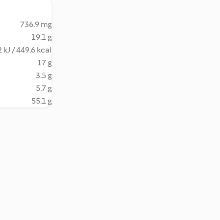
736.9 mg
19.1 g
 kJ / 449.6 kcal
17 g
3.5 g
5.7 g
55.1 g