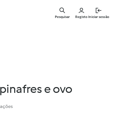
Saltar
para
Pesquisar
Registo
Iniciar sessão
o
conteúdo
principal
pinafres e ovo
iações