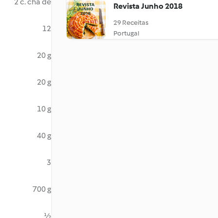
2 c. chá de
Revista Junho 2018
29 Receitas
12
Portugal
20 g
20 g
10 g
40 g
3
700 g
½