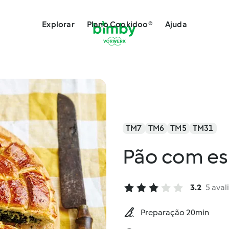
Explorar
Plano Cookidoo®
Ajuda
TM7
TM6
TM5
TM31
Pão com es
3.2
5 aval
Preparação 20min