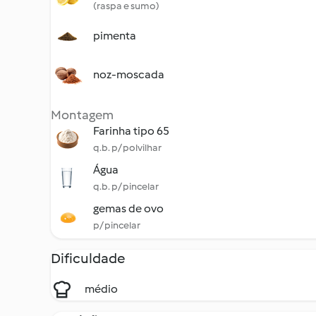
(raspa e sumo)
pimenta
noz-moscada
Montagem
Farinha tipo 65
q.b. p/ polvilhar
Água
q.b. p/ pincelar
gemas de ovo
p/ pincelar
Dificuldade
médio