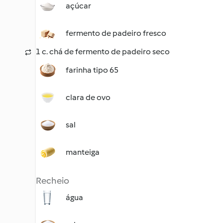
açúcar
fermento de padeiro fresco
1 c. chá de fermento de padeiro seco
farinha tipo 65
clara de ovo
sal
manteiga
Recheio
água