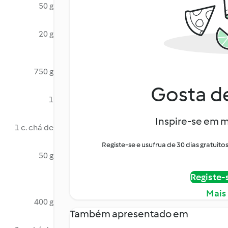
50 g
20 g
750 g
Gosta de
1
Inspire-se em m
1 c. chá de
Registe-se e usufrua de 30 dias gratui
50 g
Registe-
Mais
400 g
Também apresentado em