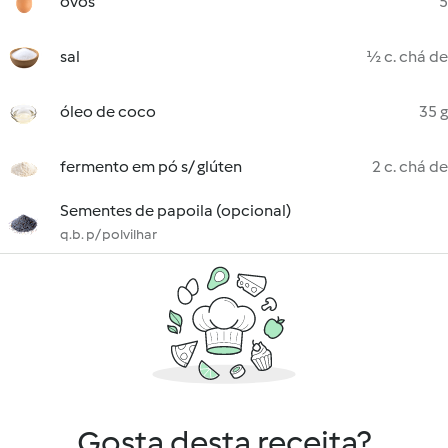
ovos
5
sal
½ c. chá de
óleo de coco
35 g
fermento em pó s/ glúten
2 c. chá de
Sementes de papoila (opcional)
q.b. p/ polvilhar
Gosta desta receita?