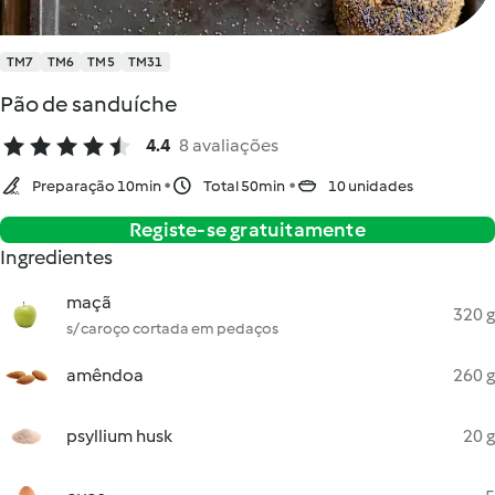
TM7
TM6
TM5
TM31
Pão de sanduíche
4.4
8 avaliações
Preparação 10min
Total 50min
10 unidades
Registe-se gratuitamente
Ingredientes
maçã
320 g
s/ caroço cortada em pedaços
amêndoa
260 g
psyllium husk
20 g